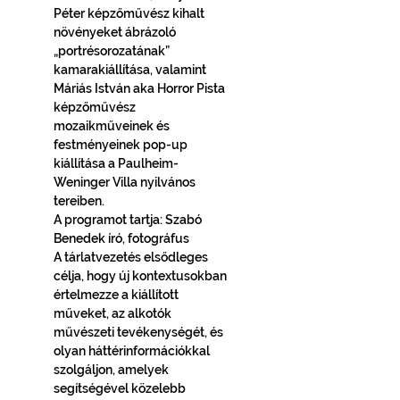
Péter képzőművész kihalt 
növényeket ábrázoló 
„portrésorozatának” 
kamarakiállítása, valamint 
Máriás István aka Horror Pista 
képzőművész 
mozaikműveinek és 
festményeinek pop-up 
kiállítása a Paulheim-
Weninger Villa nyilvános 
tereiben. 
A programot tartja: Szabó 
Benedek író, fotográfus   
A tárlatvezetés elsődleges 
célja, hogy új kontextusokban 
értelmezze a kiállított 
műveket, az alkotók 
művészeti tevékenységét, és 
olyan háttérinformációkkal 
szolgáljon, amelyek 
segítségével közelebb 