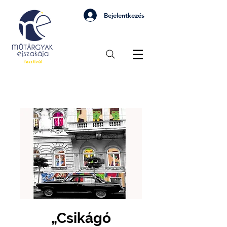
Bejelentkezés
„Csikágó