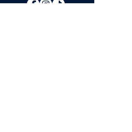
IRATKOZZ FEL
Elolvastam és elfogadom az
Adatkezelési tájékoztatót.
Adatkezelési tájékoztató
FELIRATKOZOM
A műtárgy.com hírlevelére is
feliratkozom.
A programváltozás jogát fenntartjuk.
A programokon kép- és videófelvétel