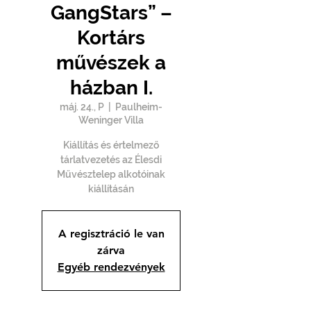
GangStars” –
Kortárs
művészek a
házban I.
máj. 24., P
  |  
Paulheim-
Weninger Villa
Kiállítás és értelmező
tárlatvezetés az Élesdi
Művésztelep alkotóinak
kiállításán
A regisztráció le van
zárva
Egyéb rendezvények