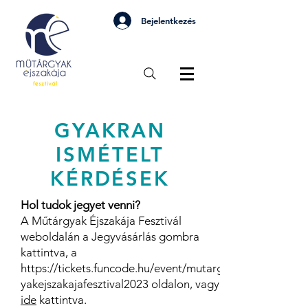
Bejelentkezés
GYAKRAN
ISMÉTELT
KÉRDÉSEK
Hol tudok jegyet venni?
A Műtárgyak Éjszakája Fesztivál
weboldalán a Jegyvásárlás gombra
kattintva, a
https://tickets.funcode.hu/event/mutarg
yakejszakajafesztival2023 oldalon, vagy
ide
kattintva.