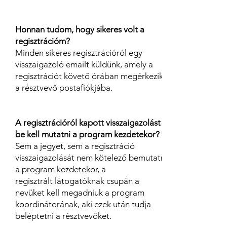
Honnan tudom, hogy sikeres volt a
regisztrációm?
Minden sikeres regisztrációról egy
visszaigazoló emailt küldünk, amely a
regisztrációt követő órában megérkezik
a résztvevő postafiókjába.
A regisztrációról kapott visszaigazolást
be kell mutatni a program kezdetekor?
Sem a jegyet, sem a regisztráció
visszaigazolását nem kötelező bemutatni
a program kezdetekor, a
regisztrált látogatóknak csupán a
nevüket kell megadniuk a program
koordinátorának, aki ezek után tudja
beléptetni a résztvevőket.