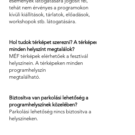
események látogatására jogosít fel,
tehát nem érvényes a programokon
kívüli kiállítások, tárlatok, előadások,
workshopok stb. látogatására.
Hol tudok térképet szerezni? A térképen
minden helyszínt megtalálok?
MÉF térképek elérhetőek a fesztivál
helyszínein. A térképeken minden
programhelyszín
megtalálható.
Biztosítva van parkolási lehetőség a
programhelyszínek közelében?
Parkolási lehetőség nincs biztosítva a
helyszíneken.