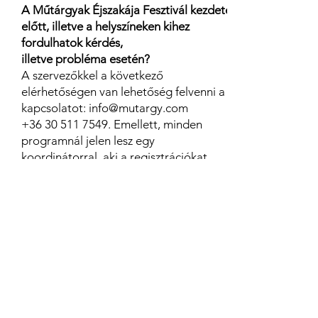
A Műtárgyak Éjszakája Fesztivál kezdete
előtt, illetve a helyszíneken kihez
fordulhatok kérdés,
illetve probléma esetén?
A szervezőkkel a következő
elérhetőségen van lehetőség felvenni a
kapcsolatot: info@mutargy.com
+36 30 511 7549.
Emellett, minden
programnál jelen lesz egy
koordinátorral, aki a regisztrációkat
kezeli, kérdés vagy probléma esetén
hozzájuk lehet fordulni a helyszínen.
Kapcsolat
info@mutargyakejszakaja.hu
+36 30 511 7549