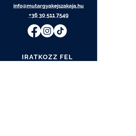
info@mutargyakejszakaja.hu
+36 30 511 7549
IRATKOZZ FEL
Elolvastam és elfogadom az
Adatkezelési tájékoztatót.
Adatkezelési tájékoztató
FELIRATKOZOM
A műtárgy.com hírlevelére is
feliratkozom.