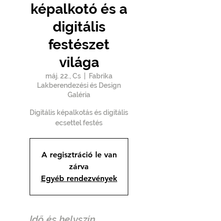
képalkotó és a
digitális
festészet
világa
máj. 22., Cs
  |  
Fabrika
Lakberendezési és Design
Galéria
Digitális képalkotás és digitális
ecsettel festés
A regisztráció le van
zárva
Egyéb rendezvények
Idő és helyszín