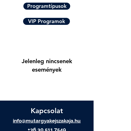
Programtípusok
VIP Programok
Jelenleg nincsenek
események
Kapcsolat
info@mutargyakejszakaja.hu
+36 30 511 7549