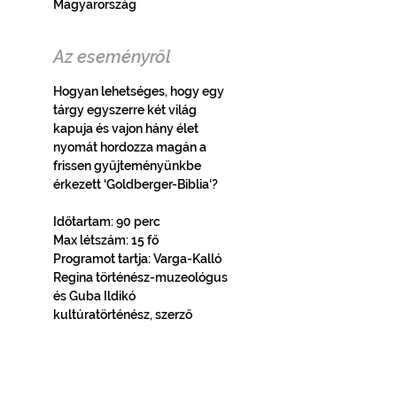
Magyarország
Az eseményről
Hogyan lehetséges, hogy egy 
tárgy egyszerre két világ 
kapuja és vajon hány élet 
nyomát hordozza magán a 
frissen gyűjteményünkbe 
érkezett ‘Goldberger-Biblia‘?
Időtartam: 90 perc
Max létszám: 15 fő
Programot tartja: Varga-Kalló 
Regina történész-muzeológus 
és Guba Ildikó 
kultúratörténész, szerző