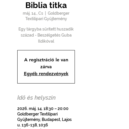
Biblia titka
máj. 14., Cs
  |  
Goldberger
Textilipari Gyűjtemény
Egy tárgyba sűrített huszadik
század - Beszélgetés Guba
Ildikóval
A regisztráció le van
zárva
Egyéb rendezvények
Idő és helyszín
2026. máj. 14. 18:30 – 20:00
Goldberger Textilipari
Gyűjtemény, Budapest, Lajos
u. 136-138, 1036