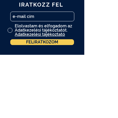
IRATKOZZ FEL
Elolvastam és elfogadom az
Adatkezelési tájékoztatót.
Adatkezelési tájékoztató
FELIRATKOZOM
A műtárgy.com hírlevelére is
feliratkozom.
A programváltozás jogát fenntartjuk.
A programokon kép- és videófelvétel
készül. Amennyiben Ön nem járul hozzá,
hogy a felvételen szerepeljen, kérjük
jelezze ezt a helyszínen tartózkodó fotós
kollégának.