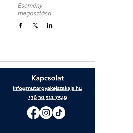
Esemény
megosztása
Kapcsolat
info@mutargyakejszakaja.hu
+36 30 511 7549