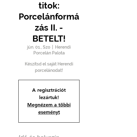
titok:
Porcelánformá
zás II. -
BETELT!
jún. 01., Szo
  |  
Herendi
Porcelán Palota
Készítsd el saját Herendi
porcelánodat!
A regisztrációt
lezártuk!
Megnézem a többi
eseményt