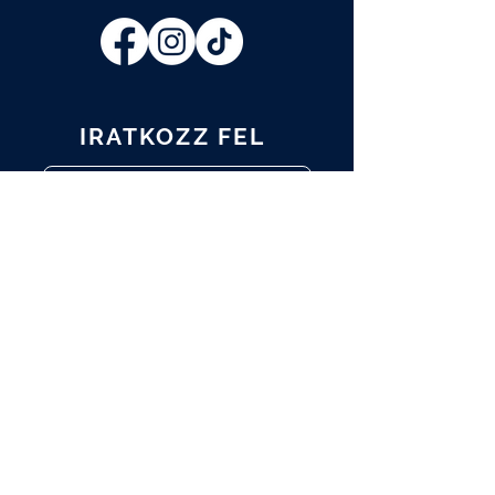
IRATKOZZ FEL
Elolvastam és elfogadom az
Adatkezelési tájékoztatót.
Adatkezelési tájékoztató
FELIRATKOZOM
A műtárgy.com hírlevelére is
feliratkozom.
A programváltozás jogát fenntartjuk.