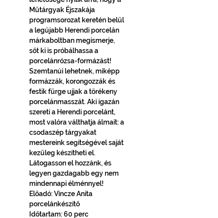
Műtárgyak Éjszakája 
programsorozat keretén belül 
a legújabb Herendi porcelán 
márkaboltban megismerje, 
sőt ki is próbálhassa a 
porcelánrózsa-formázást! 
Szemtanúi lehetnek, miképp 
formázzák, korongozzák és 
festik fürge ujjak a törékeny 
porcelánmasszát. Aki igazán 
szereti a Herendi porcelánt, 
most valóra válthatja álmait: a 
csodaszép tárgyakat 
mestereink segítségével saját 
kezűleg készítheti el. 
Látogasson el hozzánk, és 
legyen gazdagabb egy nem 
mindennapi élménnyel!
Előadó: Vincze Anita 
porcelánkészítő
Időtartam: 60 perc