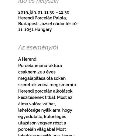
Idő és helyszín
2019. jún. 01. 11:30 – 12:30
Herendi Porcelán Palota,
Budapest, József nádor tér 10-
11, 1051 Hungary
Az eseményről
A Herendi 
Porcelánmanufaktúra 
csaknem 200 éves 
megalapítása óta sokan 
szerették volna megismerni a 
Herendi porcelán alkotások 
készítésének titkát. Most az 
álma valóra válhat, 
lehetősége nyílik arra, hogy 
egyedülálló, különleges 
utazáson vegyen részt a 
porcelán világába! Most 
lehetősége nyílik arra, hogy a 