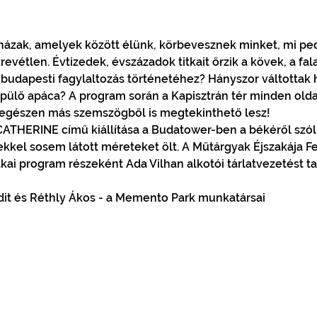
zak, amelyek között élünk, körbevesznek minket, mi ped
vétlen. Évtizedek, évszázadok titkait őrzik a kövek, a fala
budapesti fagylaltozás történetéhez? Hányszor váltottak h
pülő apáca? A program során a Kapisztrán tér minden olda
egészen más szemszögből is megtekinthető lesz!
ATHERINE című kiállítása a Budatower-ben a békéről szól.
ekkel sosem látott méreteket ölt. A Műtárgyak Éjszakája Fe
kai program részeként Ada Vilhan alkotói tárlatvezetést ta
udit és Réthly Ákos - a Memento Park munkatársai