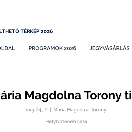
LTHETŐ TÉRKÉP 2026
OLDAL
PROGRAMOK 2026
JEGYVÁSÁRLÁS
ária Magdolna Torony ti
máj. 24., P
  |  
Mária Magdolna Torony
Helytörténeti séta