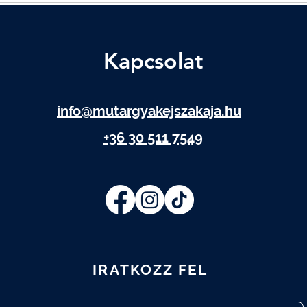
Kapcsolat
info@mutargyakejszakaja.hu
+36 30 511 7549
IRATKOZZ FEL