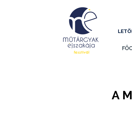
LETÖ
FŐ
A M