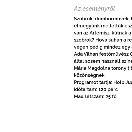
Az eseményről
Szobrok, domborművek, há
elmegyünk mellettük észre
van az Artemisz-kútnak a 
szobrok? Hova suhan a re
végén pedig mindez egy 
Ada Vilhan festőművész C
által sosem használt szín
Mária Magdolna torony tit
közönségnek.
Programot tartja: Holp J
Időtartam: 120 perc
Max. létszám: 25 fő