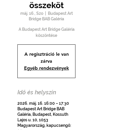
összeköt
máj. 16., Szo
  |  
Budapest Art
Bridge BAB Galéria
A Budapest Art Bridge Galéria
köszöntése
A regisztráció le van
zárva
Egyéb rendezvények
Idő és helyszín
2026. máj. 16. 16:00 – 17:30
Budapest Art Bridge BAB
Galéria, Budapest, Kossuth
Lajos u. 10, 1053
Magyarország, kapucsengő: