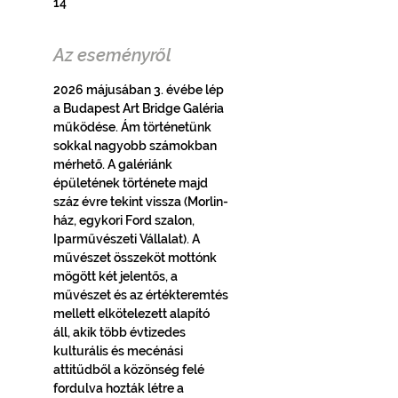
14
Az eseményről
2026 májusában 3. évébe lép 
a Budapest Art Bridge Galéria 
működése. Ám történetünk 
sokkal nagyobb számokban 
mérhető. A galériánk 
épületének története majd 
száz évre tekint vissza (Morlin-
ház, egykori Ford szalon, 
Iparművészeti Vállalat). A 
művészet összeköt mottónk 
mögött két jelentős, a 
művészet és az értékteremtés 
mellett elkötelezett alapító 
áll, akik több évtizedes 
kulturális és mecénási 
attitűdből a közönség felé 
fordulva hozták létre a 