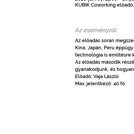
KUBIK Coworking előadó, 1
Az eseményről
Az előadás során megszem
Kína, Japán, Peru éppúgy
technológia is említésre k
Az előadás második részé
gyanakodjunk, és hogyan 
Előadó: Vaja László
Max. jelentkező: 40 fő