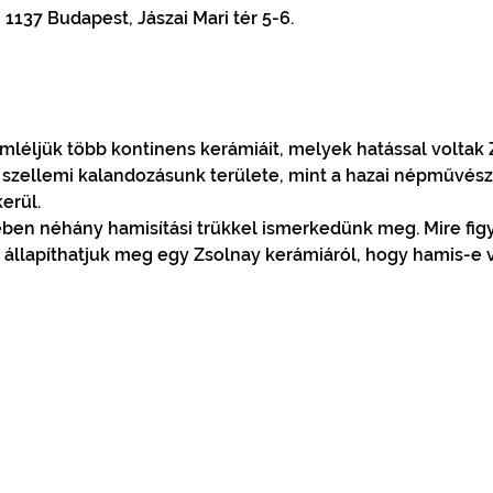
137 Budapest, Jászai Mari tér 5-6.
léljük több kontinens kerámiáit, melyek hatással voltak
 szellemi kalandozásunk területe, mint a hazai népművész
erül.
ben néhány hamisítási trükkel ismerkedünk meg. Mire figy
állapíthatjuk meg egy Zsolnay kerámiáról, hogy hamis-e 