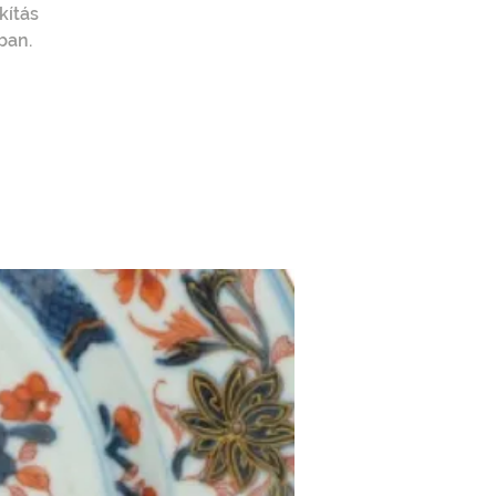
kítás
ban.