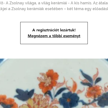
lt- A Zsolnay világa, a világ kerámiái - A kis hamis. Az átala
kkjei a Zsolnay kerámiák esetében – két téma egy előadás
A regisztrációt lezártuk!
Megnézem a többi eseményt