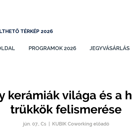
LTHETŐ TÉRKÉP 2026
OLDAL
PROGRAMOK 2026
JEGYVÁSÁRLÁS
y kerámiák világa és a h
trükkök felismerése
jún. 07., Cs
  |  
KUBIK Coworking előadó