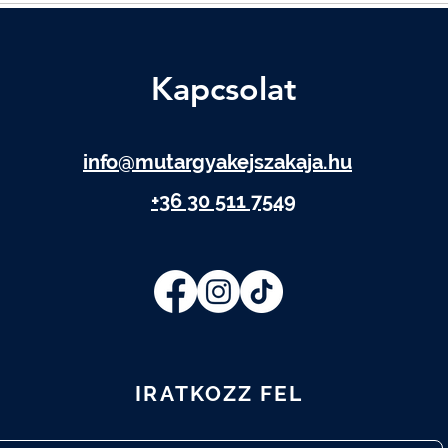
Kapcsolat
info@mutargyakejszakaja.hu
+36 30 511 7549
IRATKOZZ FEL