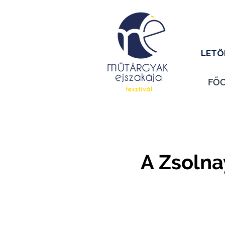
LETÖ
FŐ
A Zsolna