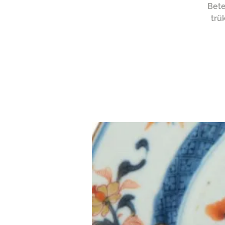
Bete
trü