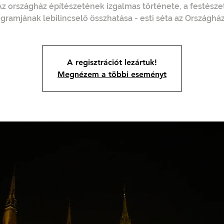
Az országház építészetének izgalmas története, a festészet
gramjának lebilincselő összhatása - esti séta az Országhá
A regisztrációt lezártuk!
Megnézem a többi eseményt