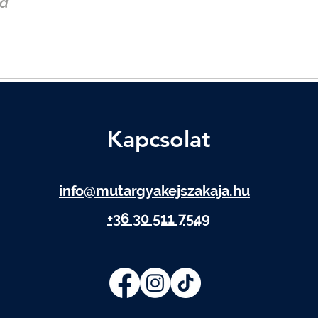
a
Kapcsolat
info@mutargyakejszakaja.hu
+36 30 511 7549