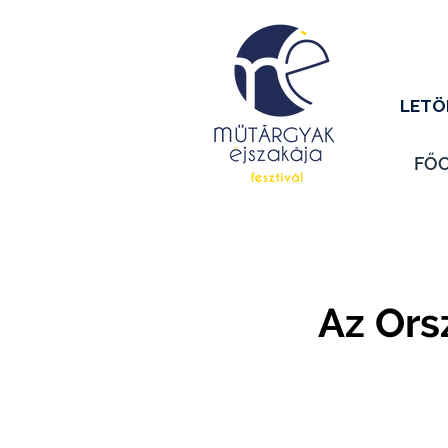
LETÖ
FŐ
Az Ors