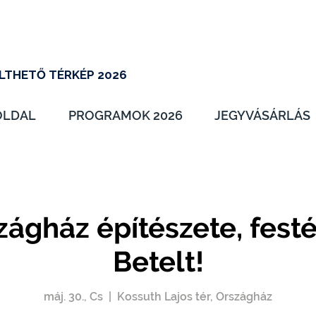
LTHETŐ TÉRKÉP 2026
OLDAL
PROGRAMOK 2026
JEGYVÁSÁRLÁS
zágház építészete, festé
Betelt!
máj. 30., Cs
  |  
Kossuth Lajos tér, Országház