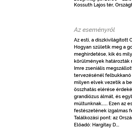
Kossuth Lajos tér, Ország
Az eseményről
Az esti, a díszkivilágítot
Hogyan születik meg a gon
meghirdetése, kik és mil
körülmények határozták me
Imre zseniális megszállo
tervezésénél felbukkanó k
milyen elvek vezetik a be
összhatás elérése érdeké
grandiózus álmát, és egy
múltunknak……. Ezen az est
festészetének izgalmas f
Találkozási pont: az Orsz
Előadó: Hargitay D.…