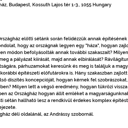
ház, Budapest, Kossuth Lajos tér 1-3., 1055 Hungary
t Országház előtti sétánk során felidézzük annak építésének
dolat, hogy az országnak legyen egy "háza", hogyan zajlot
yen módon befolyásolták annak további szakaszait? Milyen
g a pályázat kiírását, majd annak elbírálását? Rávilágítun
ttságára, párhuzamokat keresünk és meg is találjuk a magy
orábbi építészeti előfutárokra is. Hány szakaszban zajlott 
lső díszítés koncepcióját, hogyan kérnek fel szobrászokat
ben? Milyen lett a végső eredmény, hogyan tükrözi vissza 
ben az Országház hogyan állít emléket a magyarságunknak,
i sétán hallható lesz a rendkívül érdekes komplex építést
ejezete.
ágház déli oldalánál, az Andrássy szobornál.