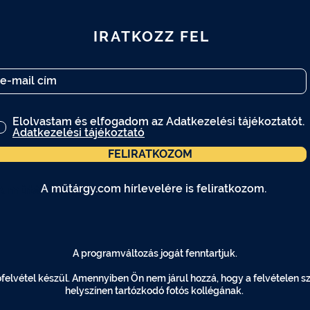
IRATKOZZ FEL
Elolvastam és elfogadom az Adatkezelési tájékoztatót.
Adatkezelési tájékoztató
FELIRATKOZOM
A műtárgy.com hírlevelére is feliratkozom.
A műtárgy.com hírlevelére is feliratkozom.
A programváltozás jogát fenntartjuk.
elvétel készül. Amennyiben Ön nem járul hozzá, hogy a felvételen szer
helyszínen tartózkodó fotós kollégának.