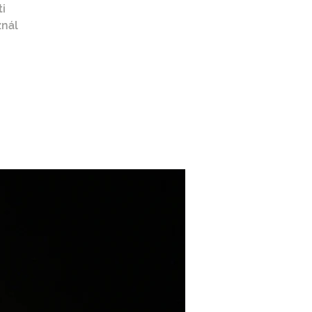
i
znál