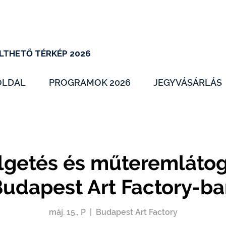
LTHETŐ TÉRKÉP 2026
OLDAL
PROGRAMOK 2026
JEGYVÁSÁRLÁS
lgetés és műteremlátog
udapest Art Factory-b
máj. 15., P
  |  
Budapest Art Factory