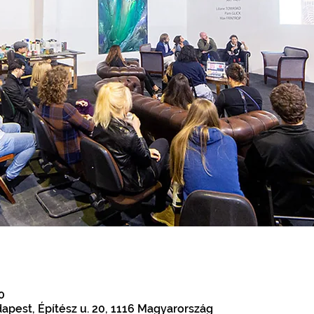
0
apest, Építész u. 20, 1116 Magyarország