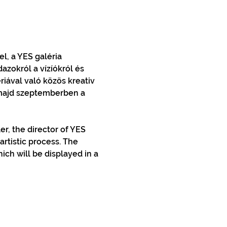
l, a YES galéria 
zokról a vízíókról és 
iával való közös kreativ 
 majd szeptemberben a 
r, the director of YES 
artistic process. The 
hich will be displayed in a 