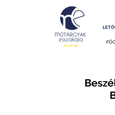
LETÖ
FŐ
Beszé
B