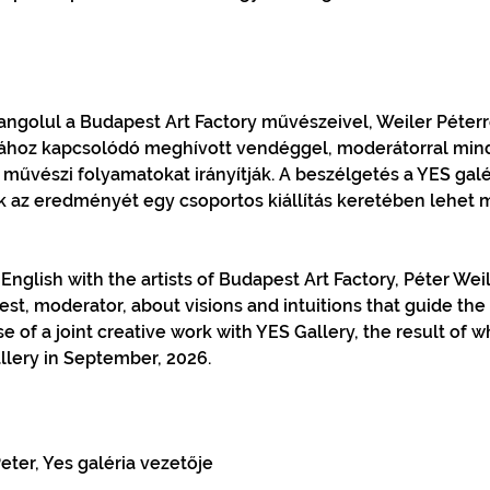
ngolul a Budapest Art Factory művészeivel, Weiler Péterre
ához kapcsolódó meghívott vendéggel, moderátorral minda
űvészi folyamatokat irányítják. A beszélgetés a YES galér
k az eredményét egy csoportos kiállítás keretében lehet
 
nglish with the artists of Budapest Art Factory, Péter Weile
est, moderator, about visions and intuitions that guide the 
se of a joint creative work with YES Gallery, the result of w
allery in September, 2026.
eter, Yes galéria vezetője