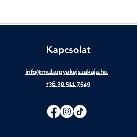
Kapcsolat
info@mutargyakejszakaja.hu
+36 30 511 7549