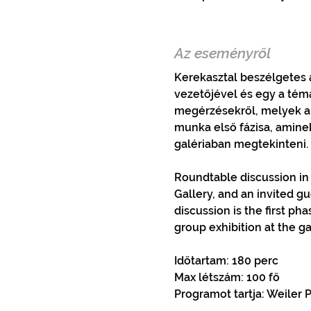
Az eseményről
Kerekasztal beszélgetes a
vezetőjével és egy a tém
megérzésekről, melyek a m
munka első fázisa, amine
galériaban megtekinteni. 
Roundtable discussion in E
Gallery, and an invited gu
discussion is the first pha
group exhibition at the g
Időtartam: 180 perc
Max létszám: 100 fő
Programot tartja: Weiler P