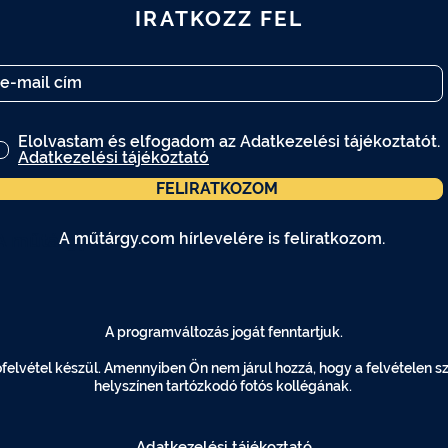
IRATKOZZ FEL
Elolvastam és elfogadom az Adatkezelési tájékoztatót.
Adatkezelési tájékoztató
FELIRATKOZOM
A műtárgy.com hírlevelére is feliratkozom.
A műtárgy.com hírlevelére is feliratkozom.
A programváltozás jogát fenntartjuk.
elvétel készül. Amennyiben Ön nem járul hozzá, hogy a felvételen szer
helyszínen tartózkodó fotós kollégának.
Adatkezelési tájékoztató