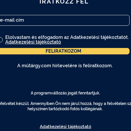
IRATKOZZ FEL
Elolvastam és elfogadom az Adatkezelési tájékoztatót.
Adatkezelési tájékoztató
FELIRATKOZOM
A műtárgy.com hírlevelére is feliratkozom.
A műtárgy.com hírlevelére is feliratkozom.
A programváltozás jogát fenntartjuk.
elvétel készül. Amennyiben Ön nem járul hozzá, hogy a felvételen szer
helyszínen tartózkodó fotós kollégának.
Adatkezelési tájékoztató