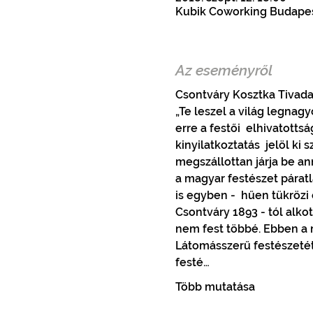
Kubik Coworking Budapest,
Az eseményről
Csontváry Kosztka Tivadar
„Te leszel a világ legnag
erre a festői  elhivatotts
kinyilatkoztatás  jelöl ki 
megszállottan járja be an
a magyar festészet párat
is egyben -  hűen tükrözi
Csontváry 1893 - tól alkot
nem fest többé. Ebben a 
Látomásszerű festészetét
festé…
Több mutatása