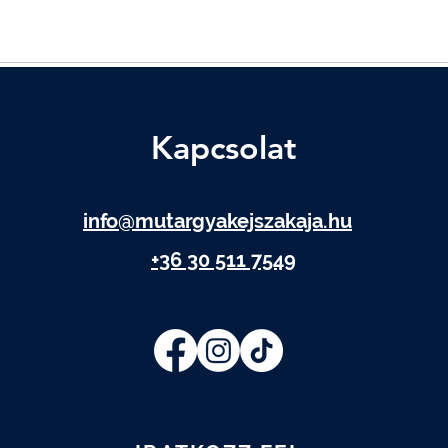
Kapcsolat
info@mutargyakejszakaja.hu
+36 30 511 7549