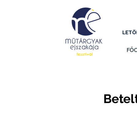
LETÖ
FŐ
Betel