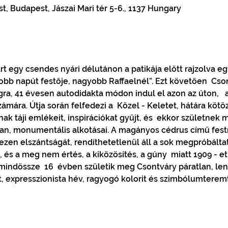
 Budapest, Jászai Mari tér 5-6., 1137 Hungary
t egy csendes nyári délutánon a patikája előtt rajzolva eg
yobb napút festője, nagyobb Raffaelnél”. Ezt követően  Cso
ágra, 41 évesen autodidakta módon indul el azon az úton,   
számára. Útja során felfedezi a  Közel - Keletet, hátára kötöz
nak táji emlékeit, inspirációkat gyűjt, és  ekkor születnek
lan, monumentális alkotásai. A magányos cédrus című fes
 ezen elszántságát, rendíthetetlenül áll a sok megpróbáltat
, és a meg nem értés, a kiközösítés, a gúny  miatt 1909 - e
mindössze  16  évben születik meg Csontváry páratlan, le
, expresszionista hév, ragyogó kolorit és szimbólumteremt