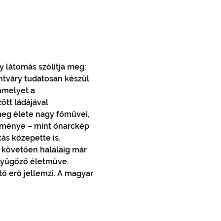
y látomás szólítja meg: 
ntváry tudatosan készül 
amelyet a 
ött ládájával 
 meg élete nagy főművei, 
tménye – mint önarckép 
ás közepette is. 
t követően haláláig már 
nyűgöző életműve.  
ő erő jellemzi. A magyar 