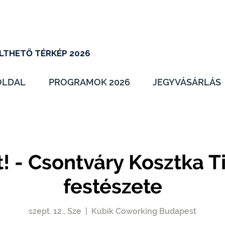
LTHETŐ TÉRKÉP 2026
OLDAL
PROGRAMOK 2026
JEGYVÁSÁRLÁS
t! - Csontváry Kosztka T
festészete
szept. 12., Sze
  |  
Kubik Coworking Budapest