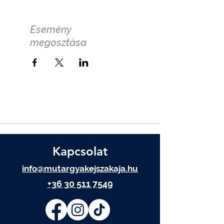
Esemény
megosztása
Kapcsolat
info@mutargyakejszakaja.hu
+36 30 511 7549