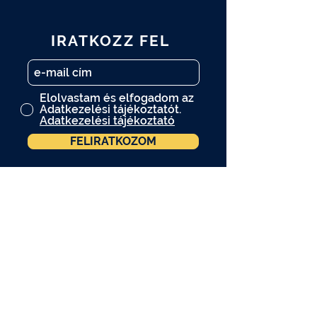
IRATKOZZ FEL
Elolvastam és elfogadom az
Adatkezelési tájékoztatót.
Adatkezelési tájékoztató
FELIRATKOZOM
A műtárgy.com hírlevelére is
feliratkozom.
A programváltozás jogát fenntartjuk.
A programokon kép- és videófelvétel
készül. Amennyiben Ön nem járul hozzá,
hogy a felvételen szerepeljen, kérjük
jelezze ezt a helyszínen tartózkodó fotós