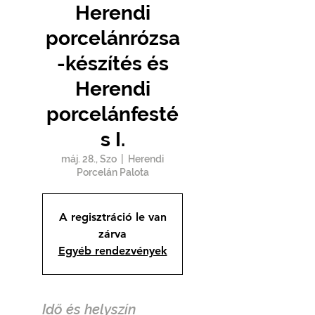
Herendi
porcelánrózsa
-készítés és
Herendi
porcelánfesté
s I.
máj. 28., Szo
  |  
Herendi
Porcelán Palota
A regisztráció le van
zárva
Egyéb rendezvények
Idő és helyszín