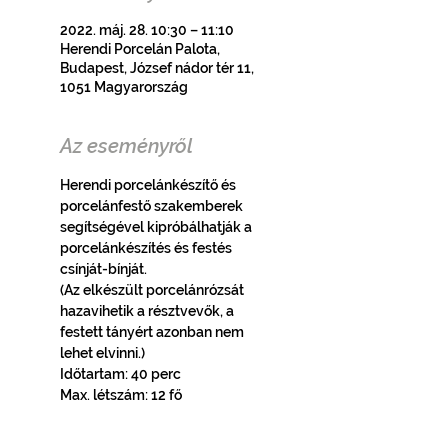
2022. máj. 28. 10:30 – 11:10
Herendi Porcelán Palota,
Budapest, József nádor tér 11,
1051 Magyarország
Az eseményről
Herendi porcelánkészítő és 
porcelánfestő szakemberek 
segítségével kipróbálhatják a 
porcelánkészítés és festés 
csínját-bínját.
(Az elkészült porcelánrózsát 
hazavihetik a résztvevők, a 
festett tányért azonban nem 
lehet elvinni.)
Időtartam: 40 perc
Max. létszám: 12 fő