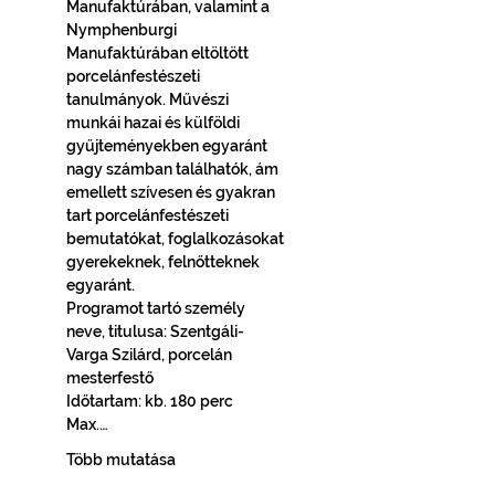
Manufaktúrában, valamint a 
Nymphenburgi 
Manufaktúrában eltöltött 
porcelánfestészeti 
tanulmányok. Művészi 
munkái hazai és külföldi 
gyűjteményekben egyaránt 
nagy számban találhatók, ám 
emellett szívesen és gyakran 
tart porcelánfestészeti 
bemutatókat, foglalkozásokat 
gyerekeknek, felnőtteknek 
egyaránt.
Programot tartó személy 
neve, titulusa: Szentgáli-
Varga Szilárd, porcelán 
mesterfestő
Időtartam: kb. 180 perc
Max.…
Több mutatása