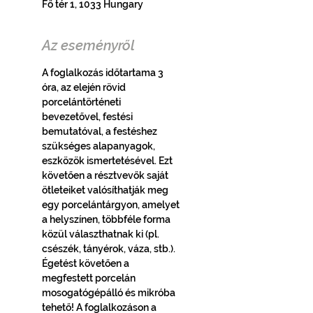
Fő tér 1, 1033 Hungary
Az eseményről
A foglalkozás időtartama 3 
óra, az elején rövid 
porcelántörténeti 
bevezetővel, festési 
bemutatóval, a festéshez 
szükséges alapanyagok, 
eszközök ismertetésével. Ezt 
követően a résztvevők saját 
ötleteiket valósíthatják meg 
egy porcelántárgyon, amelyet 
a helyszínen, többféle forma 
közül választhatnak ki (pl. 
csészék, tányérok, váza, stb.). 
Égetést követően a 
megfestett porcelán 
mosogatógépálló és mikróba 
tehető! A foglalkozáson a 