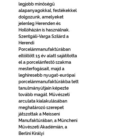
legjobb minőségű 
alapanyagokkal, festékekkel 
dolgozunk, amelyeket 
jelenleg Herenden és 
Hollóházán is használnak. 
Szentgáli-Varga Szilárd a 
Herendi 
Porcelánmanufaktúrában 
eltöltött 15 év alatt sajátította 
el a porcelánfestő szakma 
mesterfogásait, majd a 
leghíresebb nyugat-európai 
porcelánmanufaktúrákba tett 
tanulmányútjain képezte 
tovább magát. Művészeti 
arculata kialakulásában 
meghatározó szerepet 
játszottak a Meisseni 
Manufaktúrában, a Müncheni 
Művészeti Akadémián, a 
Berlini Királyi 