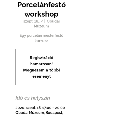
Porcelánfestő
workshop
szept. 18., P
  |  
Óbudai
Múzeum
Egy porcelán mesterfestő
kurzusa
Regisztráció
hamarosan!
Megnézem a többi
eseményt
Idő és helyszín
2020. szept. 18. 17:00 – 20:00
Óbudai Múzeum, Budapest,