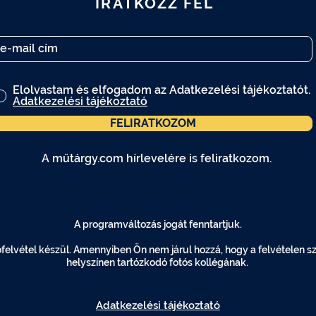
IRATKOZZ FEL
Elolvastam és elfogadom az Adatkezelési tájékoztatót.
Adatkezelési tájékoztató
FELIRATKOZOM
A műtárgy.com hírlevelére is feliratkozom.
A műtárgy.com hírlevelére is feliratkozom.
A programváltozás jogát fenntartjuk.
elvétel készül. Amennyiben Ön nem járul hozzá, hogy a felvételen szer
helyszínen tartózkodó fotós kollégának.
Adatkezelési tájékoztató