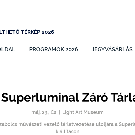
LTHETŐ TÉRKÉP 2026
OLDAL
PROGRAMOK 2026
JEGYVÁSÁRLÁS
 Superluminal Záró Tárl
máj. 23., Cs
  |  
Light Art Museum
zabolcs művészeti vezető tárlatvezetése utoljára a Super
kiállításon