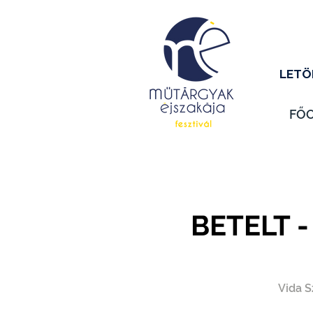
LETÖ
FŐ
BETELT -
Vida S