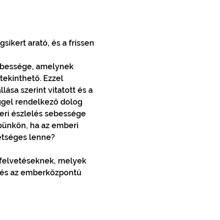
ikert arató, és a frissen 
 
ebessége, amelynek 
ekinthető. Ezzel 
ása szerint vitatott és a 
ggel rendelkező dolog 
ri észlelés sebessége 
épünkön, ha az emberi 
tséges lenne? 
ésfelvetéseknek, melyek 
l és az emberközpontú 