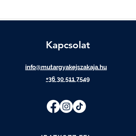
Kapcsolat
info@mutargyakejszakaja.hu
+36 30 511 7549