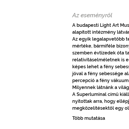
Az eseményről
A budapesti Light Art Mus
alapított intézmény látvá
Az egyik legalapvetőbb 
mértéke, bármiféle bizon
szemben évtizedek óta tar
relativitáselméletnek is
képes lehet a fény sebes
jóval a fény sebessége al
percepció a fény vákuum
Milyennek látnánk a világ
A Superluminal című kiáll
nyitottak arra, hogy ell
megközelítésektől egy o
Több mutatása