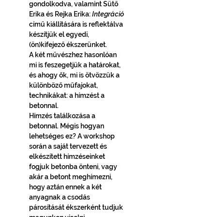
gondolkodva, valamint Sütő 
Erika és Rejka Erika: 
Integráció
című kiállítására is reflektálva 
készítjük el egyedi, 
(ön)kifejező ékszerünket.
A két művészhez hasonlóan 
mi is feszegetjük a határokat, 
és ahogy ők, mi is ötvözzük a 
különböző műfajokat, 
technikákat: a hímzést a 
betonnal.
Hímzés találkozása a 
betonnal. Mégis hogyan 
lehetséges ez? A workshop 
során a saját tervezett és 
elkészített hímzéseinket 
fogjuk betonba önteni, vagy 
akár a betont meghímezni, 
hogy aztán ennek a két 
anyagnak a csodás 
párosítását ékszerként tudjuk 