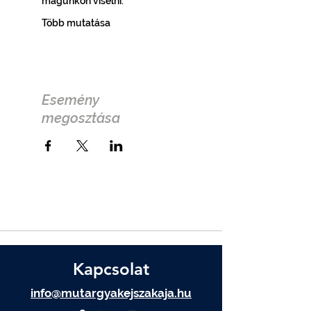
magunkon viselni.
Több mutatása
Esemény
megosztása
Kapcsolat
info@mutargyakejszakaja.hu