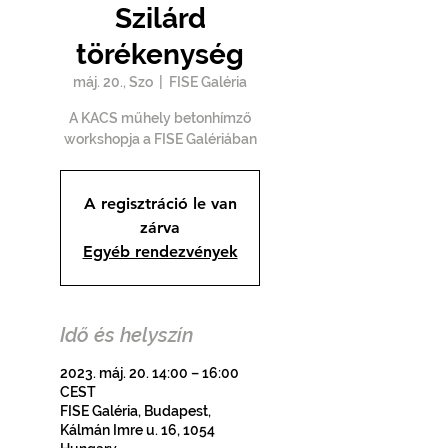
Szilárd
törékenység
máj. 20., Szo
  |  
FISE Galéria
A KACS műhely betonhímző
workshopja a FISE Galériában
A regisztráció le van
zárva
Egyéb rendezvények
Idő és helyszín
2023. máj. 20. 14:00 – 16:00
CEST
FISE Galéria, Budapest,
Kálmán Imre u. 16, 1054