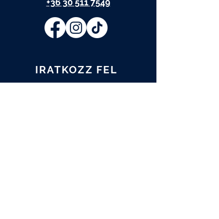
+36 30 511 7549
IRATKOZZ FEL
Elolvastam és elfogadom az
Adatkezelési tájékoztatót.
Adatkezelési tájékoztató
FELIRATKOZOM
A műtárgy.com hírlevelére is
feliratkozom.
A programváltozás jogát fenntartjuk.