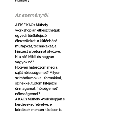
Hungary
Az eseményről
A FISE KACs Műhely 
workshopján elkészíthetjük 
egyedi, (ön)kifejező 
ékszerünket, a különböző 
műfajokat, technikákat, a 
hímzést a betonnal ötvözve. 
Ki a nő? Mitől és hogyan 
vagyok nő?
Hogyan határozom meg a 
saját nőiességemet? Milyen 
szimbólumokkal, formákkal, 
színekkel tudom kifejezni 
önmagamat, ‘nőiségemet’, 
nőiességemet?
A KACs Műhely workshopján e 
kérdéseket felvetve, e 
kérdések mentén közösen is 