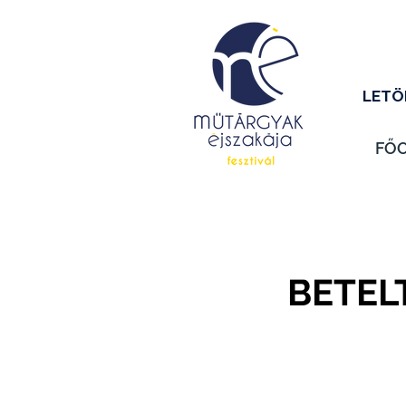
LETÖ
FŐ
BETELT