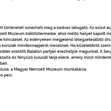
t történetét ismerheti meg a kedves látogató. Az ezüst asz
eti Múzeum kiállítótermeibe, ahol méltó helyet kapott mi
i kincslelet. Az edényeken megjelenő lélegzetelállító öt
 a korszak mindennapjairól mesélnek. Ha közelebbről szem
eddel ezelőtti Balaton partján érezhetjük magunkat. A Seu
pazarló és fényűző luxusát tárja elénk, amely most mindenk
ban.
itulusa: a Magyar Nemzeti Múzeum munkatársa
60 perc