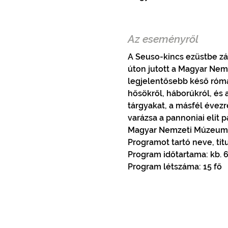
Az eseményről
A Seuso-kincs ezüstbe zár
úton jutott a Magyar Nemz
legjelentősebb késő róma
hősökről, háborúkról, és
tárgyakat, a másfél évezr
varázsa a pannoniai elit 
Magyar Nemzeti Múzeum
Programot tartó neve, t
Program időtartama: kb. 
Program létszáma: 15 fő