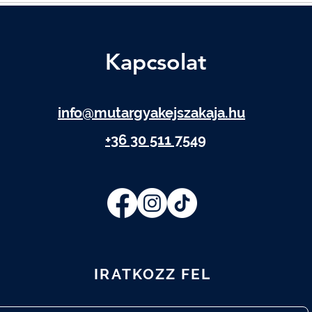
Kapcsolat
info@mutargyakejszakaja.hu
+36 30 511 7549
IRATKOZZ FEL