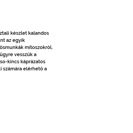
tali készlet kalandos 
nt az egyik 
vösmunkák mítoszokról, 
ügyre vesszük a 
so-kincs káprázatos 
i számára elérhető a 