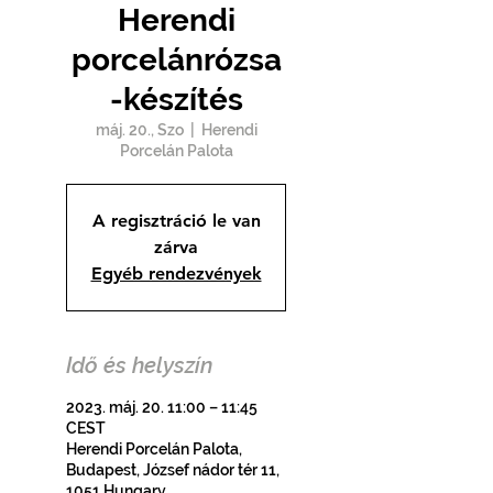
Herendi
porcelánrózsa
-készítés
máj. 20., Szo
  |  
Herendi
Porcelán Palota
A regisztráció le van
zárva
Egyéb rendezvények
Idő és helyszín
2023. máj. 20. 11:00 – 11:45
CEST
Herendi Porcelán Palota,
Budapest, József nádor tér 11,
1051 Hungary