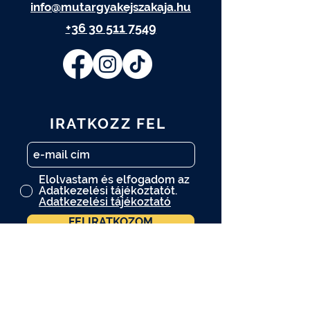
info@mutargyakejszakaja.hu
+36 30 511 7549
IRATKOZZ FEL
Elolvastam és elfogadom az
Adatkezelési tájékoztatót.
Adatkezelési tájékoztató
FELIRATKOZOM
A műtárgy.com hírlevelére is
feliratkozom.