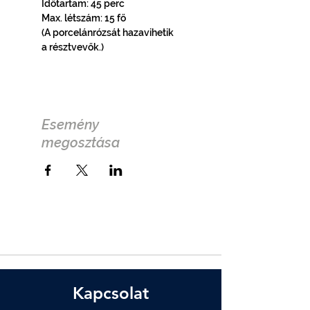
Időtartam: 45 perc
Max. létszám: 15 fő
(A porcelánrózsát hazavihetik 
a résztvevők.)
Esemény
megosztása
Kapcsolat