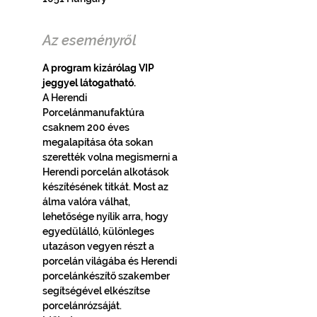
Az eseményről
A program kizárólag VIP 
jeggyel látogatható. 
A Herendi 
Porcelánmanufaktúra 
csaknem 200 éves 
megalapítása óta sokan 
szerették volna megismerni a 
Herendi porcelán alkotások 
készítésének titkát. Most az 
álma valóra válhat, 
lehetősége nyílik arra, hogy 
egyedülálló, különleges 
utazáson vegyen részt a 
porcelán világába és Herendi 
porcelánkészítő szakember 
segítségével elkészítse 
porcelánrózsáját.