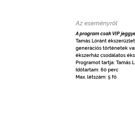
Az eseményről
A program csak VIP jeggye
Tamás Lóránt ékszerüzleté
generációs történetek var
ékszerház csodálatos éks
Programot tartja: Tamás 
Időtartam: 60 perc
Max. létszám: 5 fő