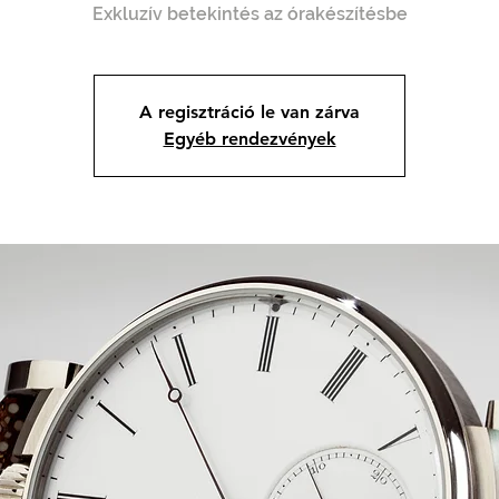
Exkluzív betekintés az órakészítésbe
A regisztráció le van zárva
Egyéb rendezvények