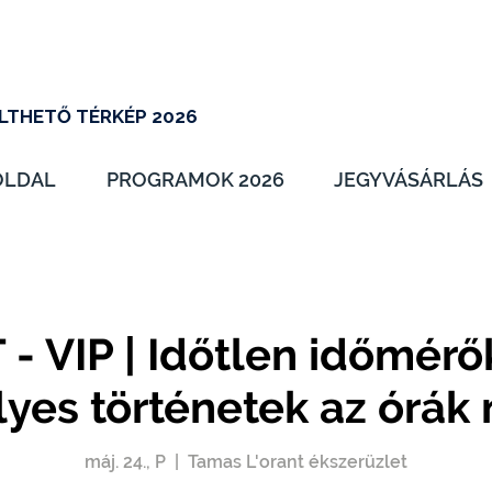
LTHETŐ TÉRKÉP 2026
OLDAL
PROGRAMOK 2026
JEGYVÁSÁRLÁS
- VIP | Időtlen időmér
yes történetek az órák
máj. 24., P
  |  
Tamas L'orant ékszerüzlet