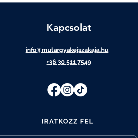
Kapcsolat
info@mutargyakejszakaja.hu
+36 30 511 7549
IRATKOZZ FEL