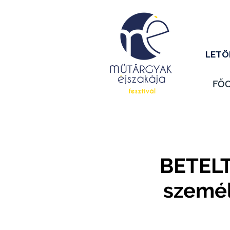
LETÖ
FŐ
BETELT 
személ