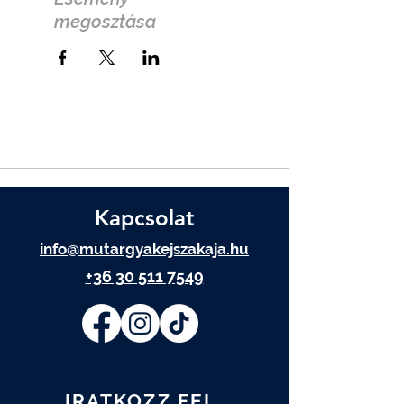
megosztása
Kapcsolat
info@mutargyakejszakaja.hu
+36 30 511 7549
IRATKOZZ FEL