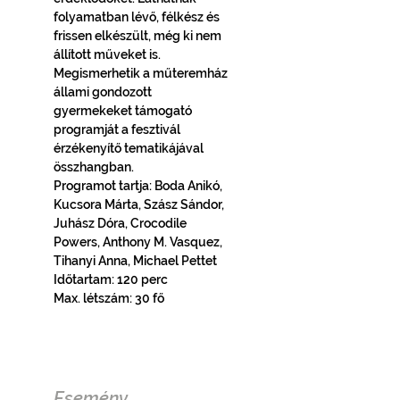
folyamatban lévő, félkész és 
frissen elkészült, még ki nem 
állított műveket is. 
Megismerhetik a műteremház 
állami gondozott 
gyermekeket támogató 
programját a fesztivál 
érzékenyítő tematikájával 
összhangban.
Programot tartja: Boda Anikó, 
Kucsora Márta, Szász Sándor, 
Juhász Dóra, Crocodile 
Powers, Anthony M. Vasquez, 
Tihanyi Anna, Michael Pettet
Időtartam: 120 perc
Max. létszám: 30 fő
Esemény