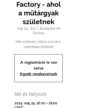
Factory - ahol
a műtárgyak
születnek
máj. 25., Szo
  |  
Budapest Art
Factory
Hét műterem, kilenc művész,
számtalan történet
A regisztráció le van
zárva
Egyéb rendezvények
Idő és helyszín
2024. máj. 25. 16:00 – 18:00
CEST