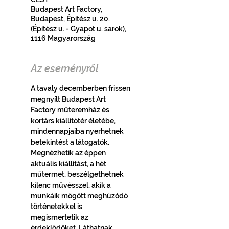
Budapest Art Factory,
Budapest, Építész u. 20.
(Építész u. - Gyapot u. sarok),
1116 Magyarország
Az eseményről
A tavaly decemberben frissen 
megnyílt Budapest Art 
Factory műteremház és 
kortárs kiállítótér életébe, 
mindennapjaiba nyerhetnek 
betekintést a látogatók. 
Megnézhetik az éppen 
aktuális kiállítást, a hét 
műtermet, beszélgethetnek 
kilenc művésszel, akik a 
munkáik mögött meghúzódó 
történetekkel is 
megismertetik az 
érdeklődőket. Láthatnak 