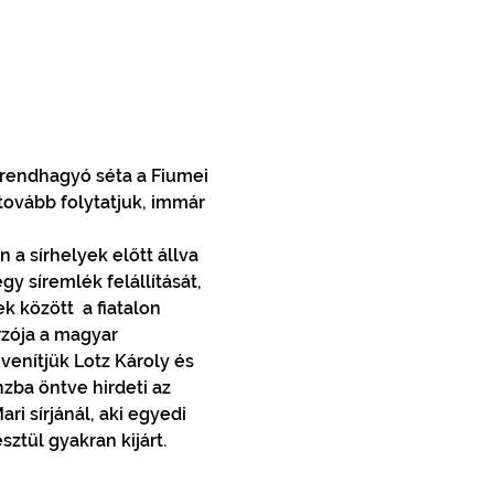
 rendhagyó séta a Fiumei 
tovább folytatjuk, immár 
a sírhelyek előtt állva 
y síremlék felállítását, 
között  a fiatalon 
rzója a magyar 
enítjük Lotz Károly és 
ba öntve hirdeti az 
i sírjánál, aki egyedi 
tül gyakran kijárt. 