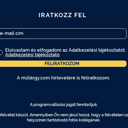
IRATKOZZ FEL
Elolvastam és elfogadom az Adatkezelési tájékoztatót.
Adatkezelési tájékoztató
FELIRATKOZOM
A műtárgy.com hírlevelére is feliratkozom.
A műtárgy.com hírlevelére is feliratkozom.
A programváltozás jogát fenntartjuk.
elvétel készül. Amennyiben Ön nem járul hozzá, hogy a felvételen szer
helyszínen tartózkodó fotós kollégának.