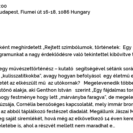
8:00
dapest, Fiumei út 16-18, 1086 Hungary
őként meghirdetett „Rejtett szimbólumok, történetek:  Egy
ramunkat a nagy érdeklődésre való tekintettel kibővítve 
egy művészettörténész – kutató  segítségével sétánk során 
„kulisszatitkokba”, avagy hogyan befolyásol  egy életmű eg
ét az elkészült mű  az utókornak?   Megelevenedik többek 
tőnő alakja, aki Genthon István   szerint „Egy fájdalmas to
 hogy festménye hogy lett „márványba faragva”, de megelev
úzsája, Cornélia bensőséges kapcsolatát, mely immár bronz
z abból táplálkozó festészet diadalát. Megállunk Jászai Mar
saját síremlékét, hová még az elkövetkező 14 éven keresz
életébe is, ahol a részvét mellett nem maradhat e…