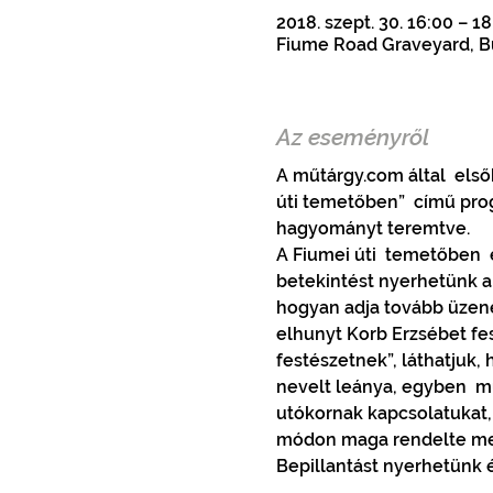
2018. szept. 30. 16:00 – 1
Fiume Road Graveyard, Bu
Az eseményről
A műtárgy.com által  els
úti temetőben”  című prog
A Fiumei úti  temetőben  
betekintést nyerhetünk a 
hogyan adja tovább üzenet
elhunyt Korb Erzsébet fes
festészetnek”, láthatjuk,
nevelt leánya, egyben  m
utókornak kapcsolatukat, a
módon maga rendelte meg 
Bepillantást nyerhetünk 