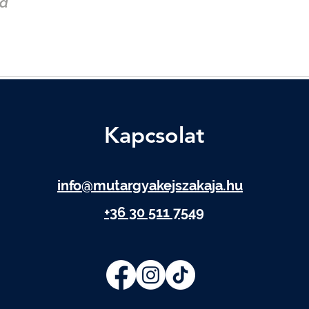
a
Kapcsolat
info@mutargyakejszakaja.hu
+36 30 511 7549