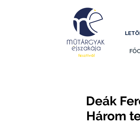
LETÖ
FŐ
Deák Fere
Három te