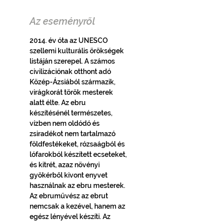
Az eseményről
2014. év óta az UNESCO 
szellemi kulturális örökségek 
listáján szerepel. A számos 
civilizációnak otthont adó 
Közép-Ázsiából származik, 
virágkorát török mesterek 
alatt élte. Az ebru 
készítésénél természetes, 
vízben nem oldódó és 
zsiradékot nem tartalmazó 
földfestékeket, rózsaágból és 
lófarokból készített ecseteket, 
és kitrét, azaz növényi 
gyökérből kivont enyvet 
használnak az ebru mesterek. 
Az ebruművész az ebrut 
nemcsak a kezével, hanem az 
egész lényével készíti. Az 