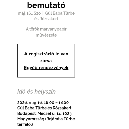
bemutató
máj. 16., Szo
  |  
Gül Baba Türbe
és Rózsakert
A török márványpapír
művészete
A regisztráció le van
zárva
Egyéb rendezvények
Idő és helyszín
2026. máj. 16. 16:00 – 18:00
Gül Baba Türbe és Rózsakert,
Budapest, Mecset u. 14, 1023
Magyarország (Bejárat a Türbe
tér felől)