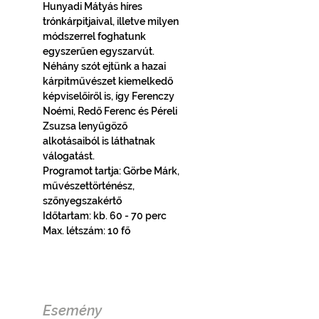
Hunyadi Mátyás híres 
trónkárpitjaival, illetve milyen 
módszerrel foghatunk 
egyszerűen egyszarvút. 
Néhány szót ejtünk a hazai 
kárpitművészet kiemelkedő 
képviselőiről is, így Ferenczy 
Noémi, Redő Ferenc és Péreli 
Zsuzsa lenyűgöző 
alkotásaiból is láthatnak 
válogatást.
Programot tartja: Görbe Márk, 
művészettörténész, 
szőnyegszakértő
Időtartam: kb. 60 - 70 perc
Max. létszám: 10 fő
Esemény