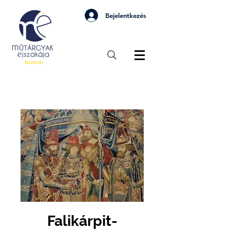
Bejelentkezés
Falikárpit-