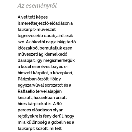
Az eseményről
A vetített képes 
ismeretterjesztő előadáson a 
falikárpit-művészet 
legnevesebb darabjairól esik 
szó. Az ókortól napjainkig tartó 
időszakból bemutatjuk ezen 
művészeti ág kiemelkedő 
darabjait, így megismerhetjük 
a közel ezer éves bayeux-i 
hímzett kárpitot, a középkori, 
Párizsban őrzött Hölgy 
egyszarvúval sorozatot és a 
Raffaello tervei alapján 
készült, hazánkban őrzött 
híres kárpitokat is. A 60 
perces előadáson olyan 
rejtélyekre is fény derül, hogy 
mi a különbség a gobelin és a 
falikárpit között, mi lett 