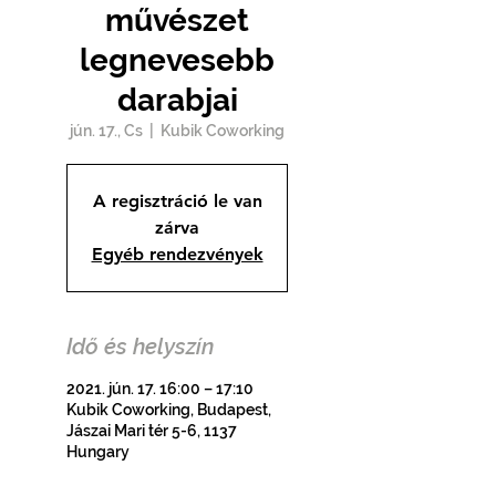
művészet
legnevesebb
darabjai
jún. 17., Cs
  |  
Kubik Coworking
A regisztráció le van
zárva
Egyéb rendezvények
Idő és helyszín
2021. jún. 17. 16:00 – 17:10
Kubik Coworking, Budapest,
Jászai Mari tér 5-6, 1137
Hungary