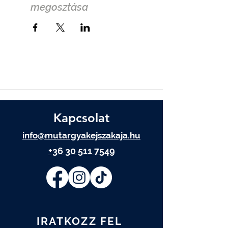
megosztása
Kapcsolat
info@mutargyakejszakaja.hu
+36 30 511 7549
IRATKOZZ FEL