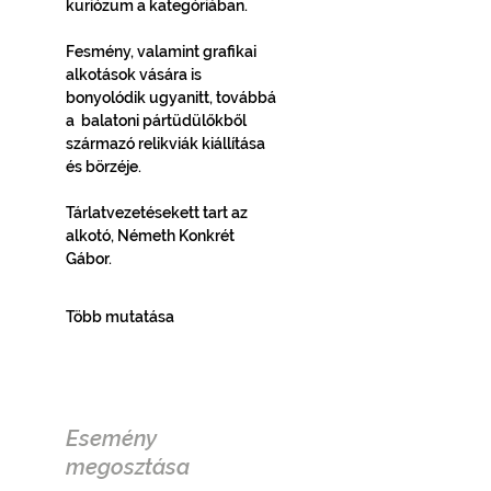
kuriózum a kategóriában.
Fesmény, valamint grafikai 
alkotások vására is  
bonyolódik ugyanitt, továbbá 
a  balatoni pártüdülőkből 
származó relikviák kiállítása 
és börzéje.
Tárlatvezetésekett tart az 
alkotó, Németh Konkrét 
Gábor. 
Több mutatása
Esemény
megosztása