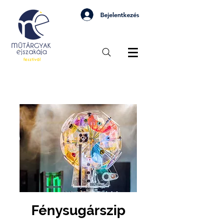
Bejelentkezés
Fénysugárszip