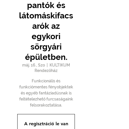
pantók és
látomáskifacs
arók az
egykori
sörgyári
épületben.
máj. 16., Szo
  |  
KULTIKUM
Rendezőház
Funkcionális és
funkciómentes fényobjektek
és egyéb fantáziadúsnak is
feltételezhető furcsaságaink
felsorakoztatása.
A regisztráció le van