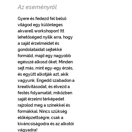
Az eseményről
Gyere és fedezd fel belső 
világod egy különleges 
akvarell workshopon! Itt 
lehetőséged nyílik arra, hogy 
a saját érzelmeidet és 
gondolataidat sejtekké 
formáld, majd egy nagyobb 
egésszé alkosd őket. Minden 
sejt más, mint egy-egy érzés, 
és együtt alkotják azt, akik 
vagyunk. Engedd szabadon a 
kreativitásodat, és élvezd a 
festés folyamatát, miközben 
saját érzelmi térképedet 
rajzolod meg a színekkel és 
formákkal. Nincs szükség 
előképzettségre, csak a 
kíváncsiságodra és az alkotói 
vágyadra!