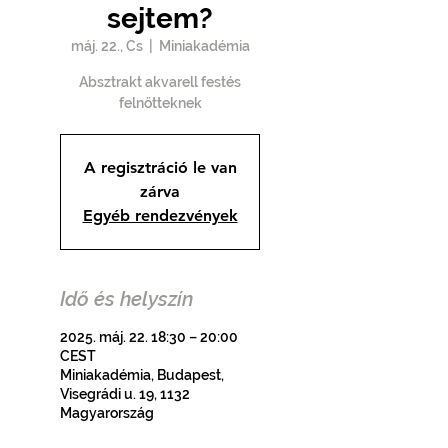
sejtem?
máj. 22., Cs
  |  
Miniakadémia
Absztrakt akvarell festés
felnőtteknek
A regisztráció le van
zárva
Egyéb rendezvények
Idő és helyszín
2025. máj. 22. 18:30 – 20:00
CEST
Miniakadémia, Budapest,
Visegrádi u. 19, 1132
Magyarország