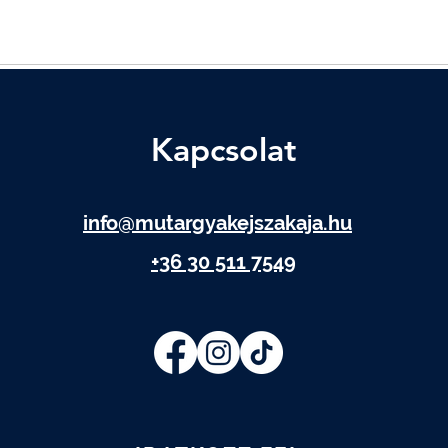
Kapcsolat
info@mutargyakejszakaja.hu
+36 30 511 7549