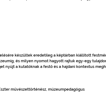
ésére készültek eredetileg a képtárban kiállított festmén
eumig, és milyen nyomot hagyott rajtuk egy-egy tulajdo
get nyújt a kutatóknak a festő és a hajdani kontextus meg
a Eszter művészettörténész, múzeumpedagógus