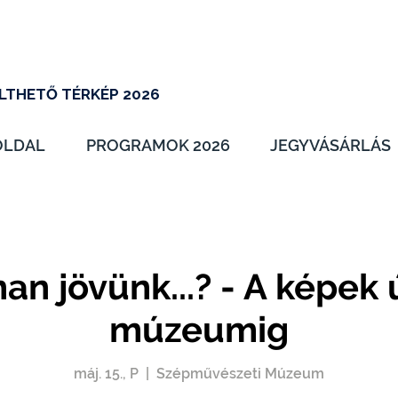
LTHETŐ TÉRKÉP 2026
OLDAL
PROGRAMOK 2026
JEGYVÁSÁRLÁS
n jövünk...? - A képek 
múzeumig
máj. 15., P
  |  
Szépművészeti Múzeum