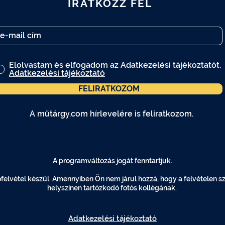
IRATKOZZ FEL
Elolvastam és elfogadom az Adatkezelési tájékoztatót.
Adatkezelési tájékoztató
FELIRATKOZOM
A műtárgy.com hírlevelére is feliratkozom.
A műtárgy.com hírlevelére is feliratkozom.
A programváltozás jogát fenntartjuk.
elvétel készül. Amennyiben Ön nem járul hozzá, hogy a felvételen szer
helyszínen tartózkodó fotós kollégának.
Adatkezelési tájékoztató