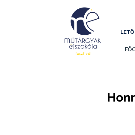
LETÖ
FŐ
Honna