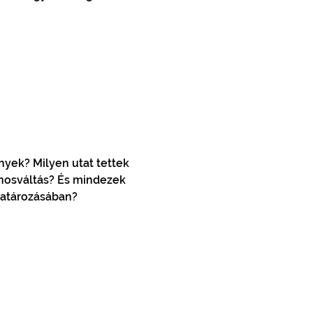
yek? Milyen utat tettek 
nosváltás? És mindezek 
határozásában?