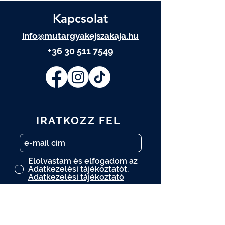
Kapcsolat
info@mutargyakejszakaja.hu
+36 30 511 7549
IRATKOZZ FEL
Elolvastam és elfogadom az
Adatkezelési tájékoztatót.
Adatkezelési tájékoztató
FELIRATKOZOM
A műtárgy.com hírlevelére is