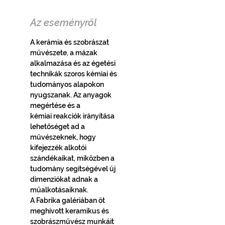
Az eseményről
A kerámia és szobrászat 
művészete, a mázak 
alkalmazása és az égetési
technikák szoros kémiai és 
tudományos alapokon 
nyugszanak. Az anyagok 
megértése és a
kémiai reakciók irányítása 
lehetőséget ad a 
művészeknek, hogy 
kifejezzék alkotói
szándékaikat, miközben a 
tudomány segítségével új 
dimenziókat adnak a 
műalkotásaiknak.
A Fabrika galériában öt 
meghívott keramikus és 
szobrászművész munkáit 