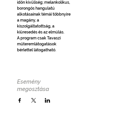
időn kívüliség; melankolikus, 
borongós hangulatú 
alkotásainak témái többnyire 
a magány, a 
kiszolgáltatottság, a 
kiüresedés és az elmúlás.
A program csak Tavaszi 
műteremlátogatások 
bérlettel látogatható. 
Esemény
megosztása