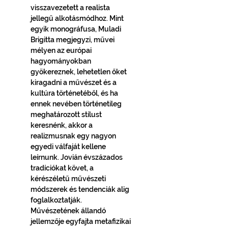
visszavezetett a realista 
jellegű alkotásmódhoz. Mint 
egyik monográfusa, Muladi 
Brigitta megjegyzi, művei 
mélyen az európai 
hagyományokban 
gyökereznek, lehetetlen őket 
kiragadni a művészet és a 
kultúra történetéből, és ha 
ennek nevében történetileg 
meghatározott stílust 
keresnénk, akkor a 
realizmusnak egy nagyon 
egyedi válfaját kellene 
leírnunk. Jovián évszázados 
tradíciókat követ, a 
kérészéletű művészeti 
módszerek és tendenciák alig 
foglalkoztatják. 
Művészetének állandó 
jellemzője egyfajta metafizikai 