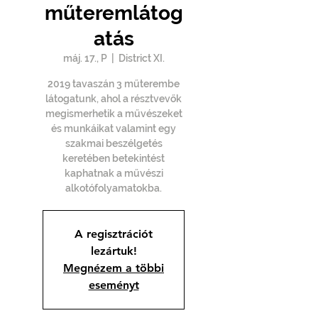
műteremlátog
atás
máj. 17., P
  |  
District XI.
2019 tavaszán 3 műterembe
látogatunk, ahol a résztvevők
megismerhetik a művészeket
és munkáikat valamint egy
szakmai beszélgetés
keretében betekintést
kaphatnak a művészi
alkotófolyamatokba.
A regisztrációt
lezártuk!
Megnézem a többi
eseményt