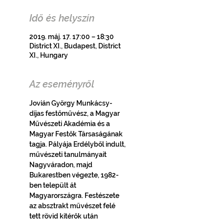
Idő és helyszín
2019. máj. 17. 17:00 – 18:30
District XI., Budapest, District
XI., Hungary
Az eseményről
Jovián György Munkácsy-
díjas festőművész, a Magyar 
Művészeti Akadémia és a 
Magyar Festők Társaságának 
tagja. Pályája Erdélyből indult, 
művészeti tanulmányait 
Nagyváradon, majd 
Bukarestben végezte, 1982-
ben települt át 
Magyarországra. Festészete 
az absztrakt művészet felé 
tett rövid kitérők után 