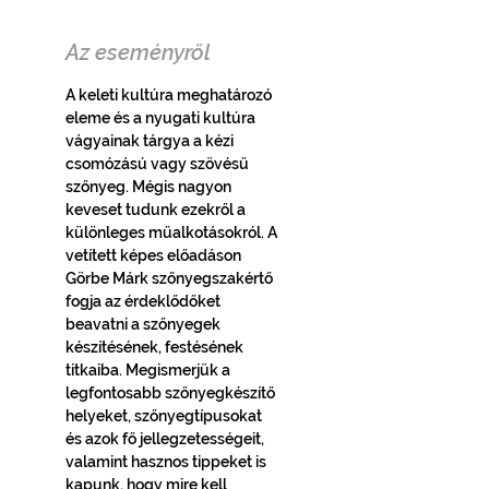
Az eseményről
A keleti kultúra meghatározó 
eleme és a nyugati kultúra 
vágyainak tárgya a kézi 
csomózású vagy szövésű 
szőnyeg. Mégis nagyon 
keveset tudunk ezekről a 
különleges műalkotásokról. A 
vetített képes előadáson 
Görbe Márk szőnyegszakértő 
fogja az érdeklődőket 
beavatni a szőnyegek 
készítésének, festésének 
titkaiba. Megismerjük a 
legfontosabb szőnyegkészítő 
helyeket, szőnyegtípusokat 
és azok fő jellegzetességeit, 
valamint hasznos tippeket is 
kapunk, hogy mire kell 