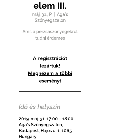
elem III.
máj. 31., P
  |  
Aga's
Szőnyegszalon
Amit a perzsaszőnyegekről
tudni érdemes
A regisztrációt
lezártuk!
Megnézem a többi
eseményt
Idő és helyszín
2019. máj. 31. 17:00 – 18:00
Aga's Szőnyegszalon,
Budapest, Hajós u. 1, 1065
Hungary