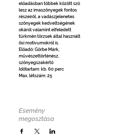
előadásban többek között szó 
lesz az imaszőnyegek fontos 
részeiről, a vadászjelenetes 
szőnyegek kedveltségének 
okáról valamint elfeledett 
türkmén törzsek által használt 
ősi motívumokról is.
Előadó: Görbe Márk, 
művészettörténész, 
szőnyegszakértő
Időtartam: kb. 60 perc
Max. létszám: 25
Esemény
megosztása