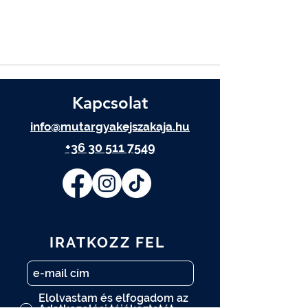
Kapcsolat
info@mutargyakejszakaja.hu
+36 30 511 7549
IRATKOZZ FEL
Elolvastam és elfogadom az