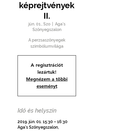
képrejtvények
II.
jún. 01., Szo
  |  
Aga's
Szőnyegszalon
A perzsaszőnyegek
szimbólumvilága
A regisztrációt
lezártuk!
Megnézem a többi
eseményt
Idő és helyszín
2019. jún. 01. 15:30 – 16:30
Aga's Szőnyegszalon,