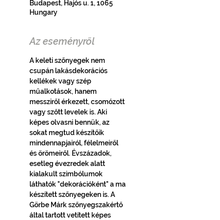
Budapest, Hajós u. 1, 1065
Hungary
Az eseményről
A keleti szőnyegek nem 
csupán lakásdekorációs 
kellékek vagy szép 
műalkotások, hanem 
messziről érkezett, csomózott 
vagy szőtt levelek is. Aki 
képes olvasni bennük, az 
sokat megtud készítőik 
mindennapjairól, félelmeiről 
és örömeiről. Évszázadok, 
esetleg évezredek alatt 
kialakult szimbólumok 
láthatók "dekorációként" a ma 
készített szőnyegeken is. A 
Görbe Márk szőnyegszakértő 
által tartott vetített képes 