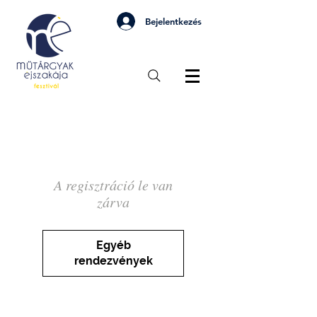
Bejelentkezés
A regisztráció le van
zárva
Egyéb
rendezvények