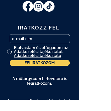
IRATKOZZ FEL
Elolvastam és elfogadom az
Adatkezelési tájékoztatót.
Adatkezelési tájékoztató
FELIRATKOZOM
A műtárgy.com hírlevelére is
feliratkozom.
A programváltozás jogát fenntartjuk.
A programokon kép- és videófelvétel