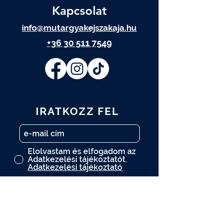
Kapcsolat
info@mutargyakejszakaja.hu
+36 30 511 7549
IRATKOZZ FEL
Elolvastam és elfogadom az
Adatkezelési tájékoztatót.
Adatkezelési tájékoztató
FELIRATKOZOM
A műtárgy.com hírlevelére is