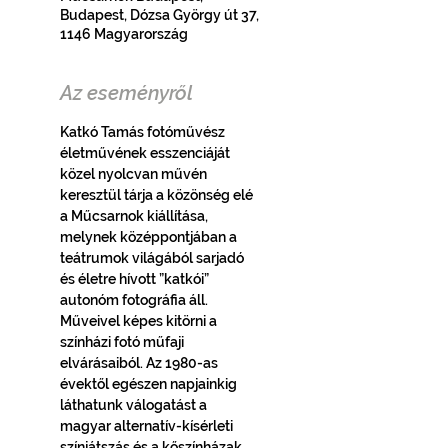
Budapest, Dózsa György út 37,
1146 Magyarország
Az eseményről
Katkó Tamás fotóművész 
életművének esszenciáját 
közel nyolcvan művén 
keresztül tárja a közönség elé 
a Műcsarnok kiállítása, 
melynek középpontjában a 
teátrumok világából sarjadó 
és életre hívott ”katkói” 
autonóm fotográfia áll. 
Műveivel képes kitörni a 
színházi fotó műfaji 
elvárásaiból. Az 1980-as 
évektől egészen napjainkig 
láthatunk válogatást a 
magyar alternatív-kísérleti 
színjátszás és a kőszínházak 