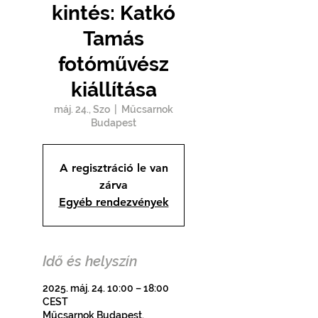
kintés: Katkó
Tamás
fotóművész
kiállítása
máj. 24., Szo
  |  
Műcsarnok
Budapest
A regisztráció le van
zárva
Egyéb rendezvények
Idő és helyszín
2025. máj. 24. 10:00 – 18:00
CEST
Műcsarnok Budapest,