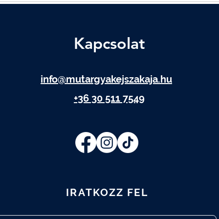
Kapcsolat
info@mutargyakejszakaja.hu
+36 30 511 7549
IRATKOZZ FEL