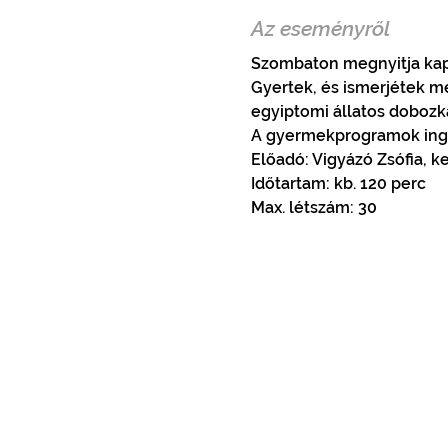
Az eseményről
Szombaton megnyitja kapu
Gyertek, és ismerjétek m
egyiptomi állatos dobozká
A gyermekprogramok ing
Előadó: Vigyázó Zsófia, 
Időtartam: kb. 120 perc
Max. létszám: 30