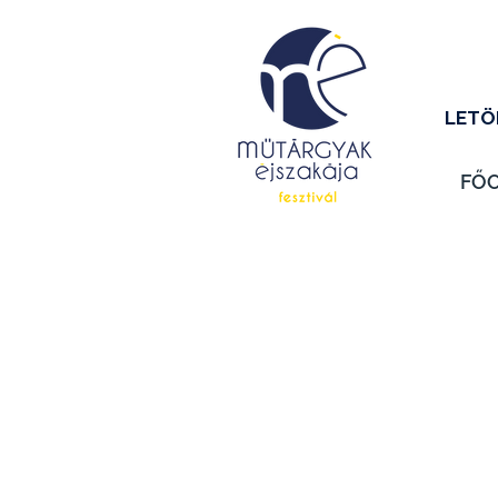
LETÖ
FŐ