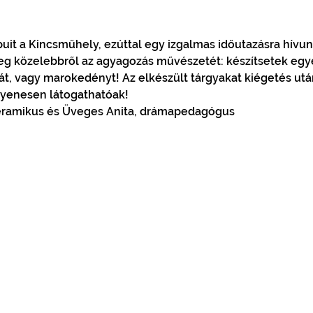
it a Kincsműhely, ezúttal egy izgalmas időutazásra hívunk
eg közelebbről az agyagozás művészetét: készítsetek egy
t, vagy marokedényt! Az elkészült tárgyakat kiégetés után 
yenesen látogathatóak!
keramikus és Üveges Anita, drámapedagógus