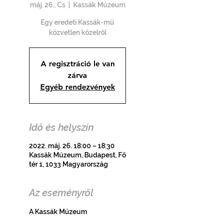
máj. 26., Cs
  |  
Kassák Múzeum
Egy eredeti Kassák-mű
közvetlen közelről
A regisztráció le van
zárva
Egyéb rendezvények
Idő és helyszín
2022. máj. 26. 18:00 – 18:30
Kassák Múzeum, Budapest, Fő
tér 1, 1033 Magyarország
Az eseményről
A Kassák Múzeum 