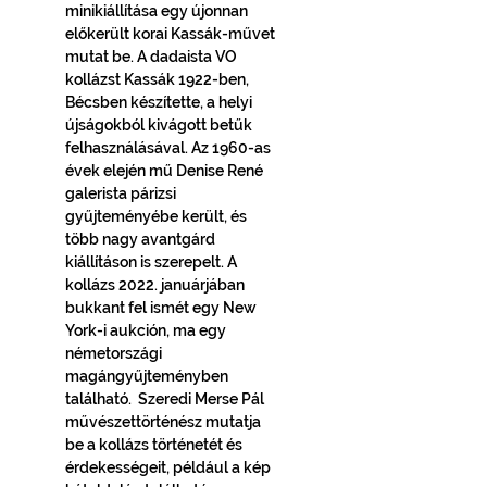
minikiállítása egy újonnan 
előkerült korai Kassák-művet 
mutat be. A dadaista VO 
kollázst Kassák 1922-ben, 
Bécsben készítette, a helyi 
újságokból kivágott betűk 
felhasználásával. Az 1960-as 
évek elején mű Denise René 
galerista párizsi 
gyűjteményébe került, és 
több nagy avantgárd 
kiállításon is szerepelt. A 
kollázs 2022. januárjában 
bukkant fel ismét egy New 
York-i aukción, ma egy 
németországi 
magángyűjteményben 
található.  Szeredi Merse Pál 
művészettörténész mutatja 
be a kollázs történetét és 
érdekességeit, például a kép 