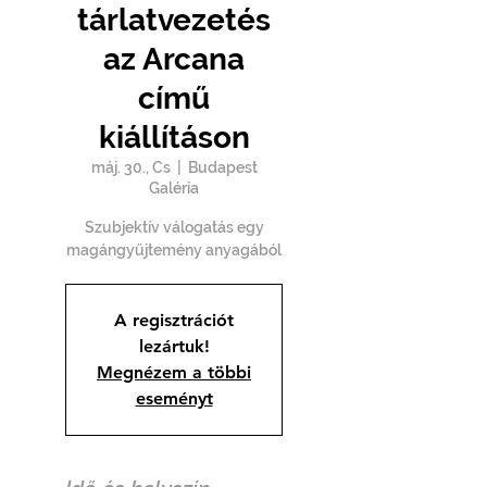
tárlatvezetés
az Arcana
című
kiállításon
máj. 30., Cs
  |  
Budapest
Galéria
Szubjektív válogatás egy
magángyűjtemény anyagából
A regisztrációt
lezártuk!
Megnézem a többi
eseményt