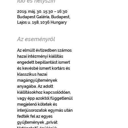
Idő és helyszín
2019. máj. 30. 15:30 – 16:30
Budapest Galéria, Budapest,
Lajos u. 158, 1036 Hungary
Az eseményről
Az elmúlt évtizedben számos 
hazai intézményi kiállítás 
engedett bepillantást ismert 
és kevésbé ismert kortárs és 
klasszikus hazai 
magángyűjtemények 
anyagába. Az adott 
kiállításokhoz kapcsolódóan, 
vagy épp azoktól függetlenül 
megjelenő kötetek és 
interjúsorozatok egymás után 
fedték fel az egyes 
gyűjtemények „privát 