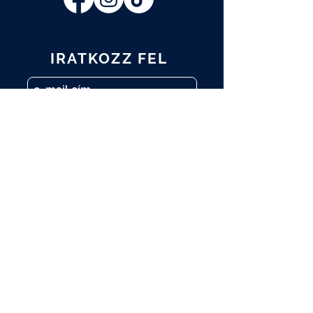
IRATKOZZ FEL
Elolvastam és elfogadom az
Adatkezelési tájékoztatót.
Adatkezelési tájékoztató
FELIRATKOZOM
A műtárgy.com hírlevelére is
feliratkozom.
A programváltozás jogát fenntartjuk.
A programokon kép- és videófelvétel
készül. Amennyiben Ön nem járul hozzá,