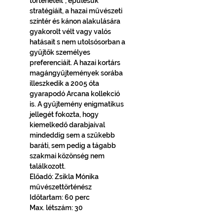
történeteit”, épülésük 
stratégiáit, a hazai művészeti 
színtér és kánon alakulására 
gyakorolt vélt vagy valós 
hatásait s nem utolsósorban a 
gyűjtők személyes 
preferenciáit. A hazai kortárs 
magángyűjtemények sorába 
illeszkedik a 2005 óta 
gyarapodó Arcana kollekció 
is. A gyűjtemény enigmatikus 
jellegét fokozta, hogy 
kiemelkedő darabjaival 
mindeddig sem a szűkebb 
baráti, sem pedig a tágabb 
szakmai közönség nem 
találkozott.
Előadó: Zsikla Mónika 
művészettörténész
Időtartam: 60 perc
Max. létszám: 30