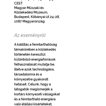
CEST
Magyar Műszaki és
Közlekedési Múzeum,
Budapest, Kőbányai út 24-28,
1087 Magyarország
Az eseményről
A kiállítás a fenntarthatóság 
témakörében a közlekedés 
történetén keresztül 
különböző energiaforrások 
felhasználását mutatja be, 
illetve azok technológiára, 
társadalomra és a 
környezetre gyakorolt 
hatásait. Célunk, hogy a 
látogatók megismerjék a 
kortárs környezeti válságokat 
és a fenntartható energiára 
való átállási kísérleteket, 