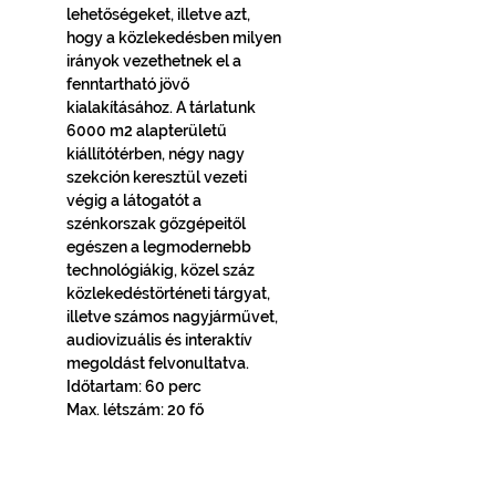
lehetőségeket, illetve azt, 
hogy a közlekedésben milyen 
irányok vezethetnek el a 
fenntartható jövő 
kialakításához. A tárlatunk 
6000 m2 alapterületű 
kiállítótérben, négy nagy 
szekción keresztül vezeti 
végig a látogatót a 
szénkorszak gőzgépeitől 
egészen a legmodernebb 
technológiákig, közel száz 
közlekedéstörténeti tárgyat, 
illetve számos nagyjárművet, 
audiovizuális és interaktív 
megoldást felvonultatva.
Időtartam: 60 perc
Max. létszám: 20 fő