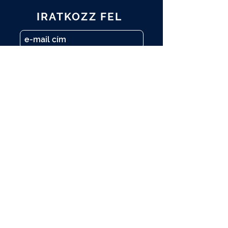
IRATKOZZ FEL
Elolvastam és elfogadom az
Adatkezelési tájékoztatót.
Adatkezelési tájékoztató
FELIRATKOZOM
A műtárgy.com hírlevelére is
feliratkozom.
A programváltozás jogát fenntartjuk.
A programokon kép- és videófelvétel
készül. Amennyiben Ön nem járul hozzá,
hogy a felvételen szerepeljen, kérjük
jelezze ezt a helyszínen tartózkodó fotós
kollégának.