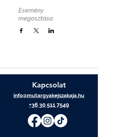
Esemény
megosztása
Kapcsolat
info@mutargyakejszakaja.hu
+36 30 511 7549