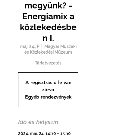
megyünk? -
Energiamix a
közlekedésbe
n I.
máj. 24., P
  |  
Magyar Műszaki
és Közlekedési Múzeum
Tárlatvezetés
A regisztráció le van
zárva
Egyéb rendezvények
Idő és helyszín
2024. máj. 24. 14:30 – 15:30