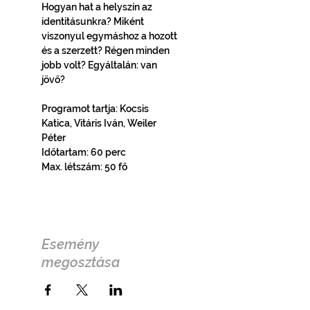
Hogyan hat a helyszín az 
identitásunkra? Miként 
viszonyul egymáshoz a hozott 
és a szerzett? Régen minden 
jobb volt? Egyáltalán: van 
jövő?
Programot tartja: Kocsis 
Katica, Vitáris Iván, Weiler 
Péter
Időtartam: 60 perc
Max. létszám: 50 fő
Esemény
megosztása