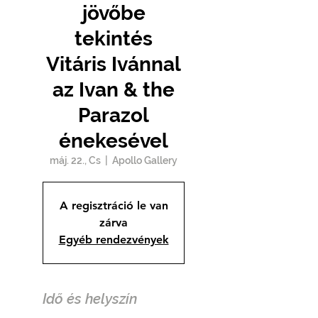
jövőbe
tekintés
Vitáris Ivánnal
az Ivan & the
Parazol
énekesével
máj. 22., Cs
  |  
Apollo Gallery
A regisztráció le van
zárva
Egyéb rendezvények
Idő és helyszín