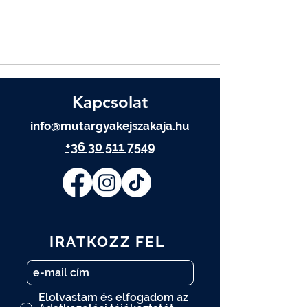
Kapcsolat
info@mutargyakejszakaja.hu
+36 30 511 7549
IRATKOZZ FEL
Elolvastam és elfogadom az