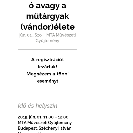
ó avagy a
műtárgyak
(vándor)élete
jún. 01., Szo
  |  
MTA Művészeti
Gyűjtemény
A regisztrációt
lezártuk!
Megnézem a többi
eseményt
Idő és helyszín
2019. jún. 01. 11:00 – 12:00
MTA Művészeti Gyűjtemény,
Budapest, Széchenyi István