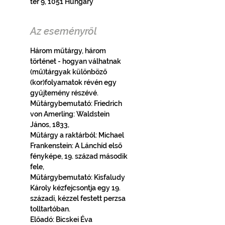
tér 9, 1051 Hungary
Az eseményről
Három műtárgy, három 
történet - hogyan válhatnak 
(mű)tárgyak különböző 
(kor)folyamatok révén egy 
gyűjtemény részévé. 
Műtárgybemutató: Friedrich 
von Amerling: Waldstein 
János, 1833, 
Műtárgy a raktárból: Michael 
Frankenstein: A Lánchíd első 
fényképe, 19. század második 
fele, 
Műtárgybemutató: Kisfaludy 
Károly kézfejcsontja egy 19. 
századi, kézzel festett perzsa 
tolltartóban.
Előadó: Bicskei Éva 