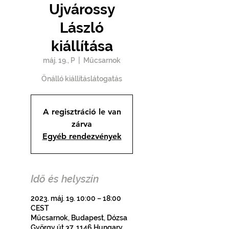
Ujvárossy
László
kiállítása
máj. 19., P
  |  
Műcsarnok
Önálló kiállításlátogatás
A regisztráció le van
zárva
Egyéb rendezvények
Idő és helyszín
2023. máj. 19. 10:00 – 18:00
CEST
Műcsarnok, Budapest, Dózsa
György út 37, 1146 Hungary