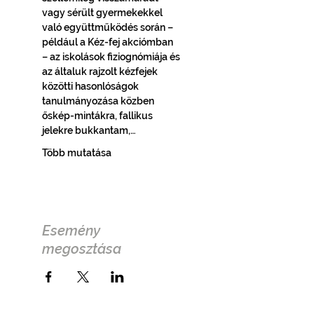
vagy sérült gyermekekkel 
való együttműködés során – 
például a Kéz-fej akciómban 
– az iskolások fiziognómiája és 
az általuk rajzolt kézfejek 
közötti hasonlóságok 
tanulmányozása közben 
őskép-mintákra, fallikus 
jelekre bukkantam,…
Több mutatása
Esemény
megosztása