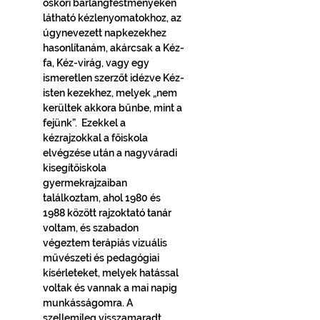
őskori barlangfestményeken 
látható kézlenyomatokhoz, az 
úgynevezett napkezekhez 
hasonlítanám, akárcsak a Kéz-
fa, Kéz-virág, vagy egy 
ismeretlen szerzőt idézve Kéz-
isten kezekhez, melyek „nem 
kerültek akkora bűnbe, mint a 
fejünk”.  Ezekkel a 
kézrajzokkal a főiskola 
elvégzése után a nagyváradi 
kisegítőiskola 
gyermekrajzaiban 
találkoztam, ahol 1980 és 
1988 között rajzoktató tanár 
voltam, és szabadon 
végeztem terápiás vizuális 
művészeti és pedagógiai 
kísérleteket, melyek hatással 
voltak és vannak a mai napig 
munkásságomra. A 
szellemileg visszamaradt 