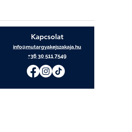
Kapcsolat
info@mutargyakejszakaja.hu
+36 30 511 7549
IRATKOZZ FEL
Elolvastam és elfogadom az
Adatkezelési tájékoztatót.
Adatkezelési tájékoztató