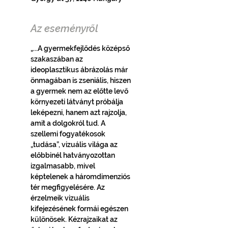
Az eseményről
„...A gyermekfejlődés középső 
szakaszában az 
ideoplasztikus ábrázolás már 
önmagában is zseniális, hiszen 
a gyermek nem az előtte levő 
környezeti látványt próbálja 
leképezni, hanem azt rajzolja, 
amit a dolgokról tud. A 
szellemi fogyatékosok 
„tudása”, vizuális világa az 
előbbinél hatványozottan 
izgalmasabb, mivel 
képtelenek a háromdimenziós 
tér megfigyelésére. Az 
érzelmeik vizuális 
kifejezésének formái egészen 
különösek. Kézrajzaikat az 