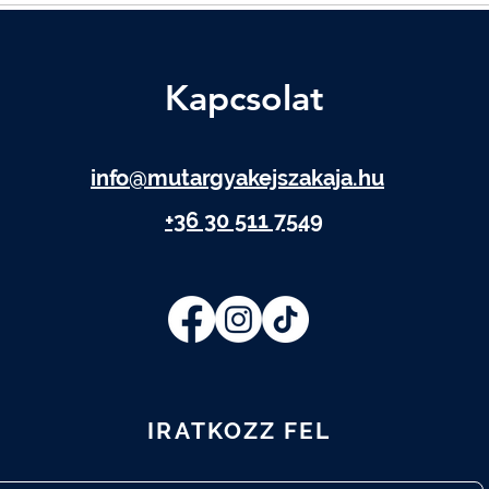
Kapcsolat
info@mutargyakejszakaja.hu
+36 30 511 7549
IRATKOZZ FEL