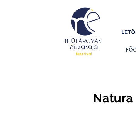
LETÖ
FŐ
Natura 