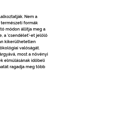
alkoztatják. Nem a 
 természeti formák 
ó módon állítja meg a 
, a ’csendélet’-et jelölő 
an kikerülhetetlen 
kológiai valóságát.

árgyává, most a növényi 
ek elmúlásának időbeli 
matát ragadja meg több 