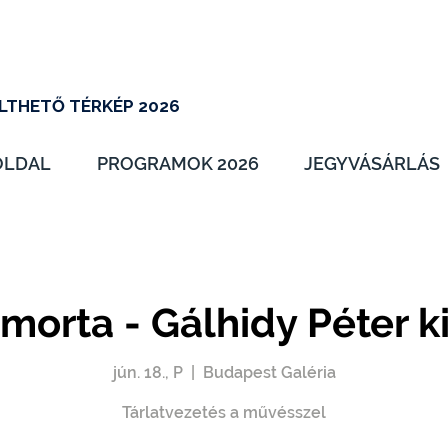
LTHETŐ TÉRKÉP 2026
OLDAL
PROGRAMOK 2026
JEGYVÁSÁRLÁS
morta - Gálhidy Péter ki
jún. 18., P
  |  
Budapest Galéria
Tárlatvezetés a művésszel