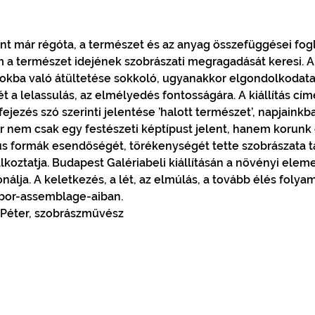
int már régóta, a természet és az anyag összefüggései fogl
m a természet idejének szobrászati megragadását keresi. A
okba való átültetése sokkoló, ugyanakkor elgondolkodatat
ét a lelassulás, az elmélyedés fontosságára. A kiállítás címe
ejezés szó szerinti jelentése ’halott természet’, napjainkb
ár nem csak egy festészeti képtípust jelent, hanem korunk ö
us formák esendőségét, törékenységét tette szobrászata t
koztatja. Budapest Galériabeli kiállításán a növényi elem
nálja. A keletkezés, a lét, az elmúlás, a tovább élés folya
zobor-assemblage-aiban.
y Péter, szobrászművész