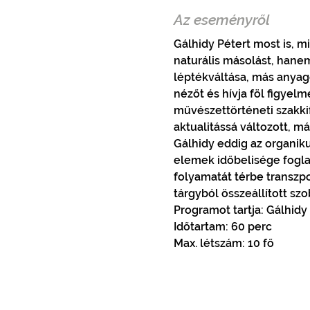
Az eseményről
Gálhidy Pétert most is, m
naturális másolást, hane
léptékváltása, más anyag
nézőt és hívja föl figyelm
művészettörténeti szakkif
aktualitássá változott, m
Gálhidy eddig az organik
elemek időbelisége foglal
folyamatát térbe transzpo
tárgyból összeállított s
Programot tartja: Gálhid
Időtartam: 60 perc
Max. létszám: 10 fő