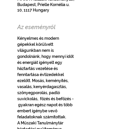
Budapest, Prielle Kornélia u.
10, 1117 Hungary
Az eseményről
Kényelmes és modern 
gépekkel körülvett 
világunkban nem is 
gondolnánk, hogy mennyi időt 
és energiát igényelt egy 
háztartás vezetése és 
fenntartása évtizedekkel 
ezelőtt. Mosás, keményítés, 
vasalás, kenyérdagasztás, 
szőnyegporolás, padló 
suvickolás,  főzés és befőzés - 
 gyakran egész napot és több 
embert igénybe vevő 
feladatoknak számítottak.
A Műszaki Tanulmánytár 