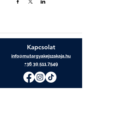
Kapcsolat
info@mutargyakejszakaja.hu
+36 30 511 7549
IRATKOZZ FEL