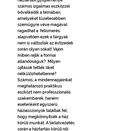
háztartási gyűjteménye 
számos izgalmas eszközzel 
bővelkedik a témában, 
amelyeket tüzetesebben 
szemügyre véve magával 
ragadhat a  felismerés: 
alapvetően ezek a tárgyak 
nem is változtak az évtizedek 
során olyan sokat! Vajon 
miben rejlik a formai 
állandóságuk?  Milyen 
újítások tették őket 
nélkülözhetetlenné?
Számos, a mindennapjainkat 
meghatározó praktikus 
eszközt nem professzionális 
szakemberek, hanem 
esetenként egyszerű 
háziasszonyok találtak fel, 
hogy megkönnyítsék a ház 
körüli munkát. A tárlatvezetés 
során a háztartás körüli női 