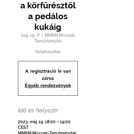
a körfűrésztől
a pedálos
kukáig
máj. 19., P
  |  
MMKM Műszaki
Tanulmánytár
Tárlatvezetés
A regisztráció le van
zárva
Egyéb rendezvények
Idő és helyszín
2023. máj. 19. 18:00 – 19:00
CEST
MMKM Műszaki Tanulmánytár,