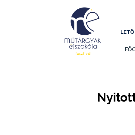
LETÖ
FŐ
Nyitot