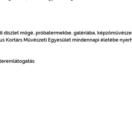
i díszlet mögé, próbatermekbe, galériába, képzőművésze
rtus Kortárs Művészeti Egyesület mindennapi életébe nyerh
űteremlátogatás