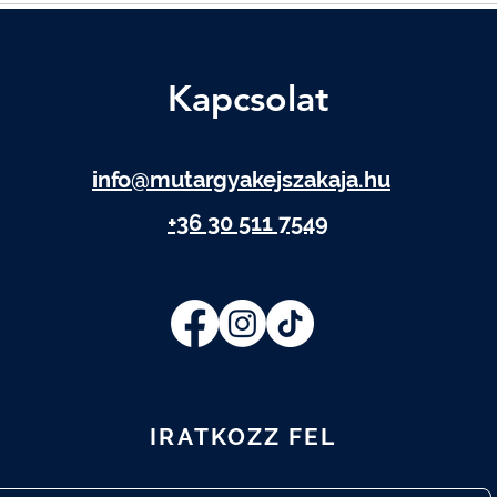
Kapcsolat
info@mutargyakejszakaja.hu
+36 30 511 7549
IRATKOZZ FEL