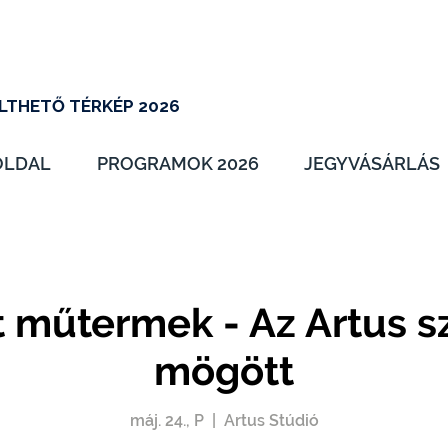
LTHETŐ TÉRKÉP 2026
OLDAL
PROGRAMOK 2026
JEGYVÁSÁRLÁS
t műtermek - Az Artus sz
mögött
máj. 24., P
  |  
Artus Stúdió