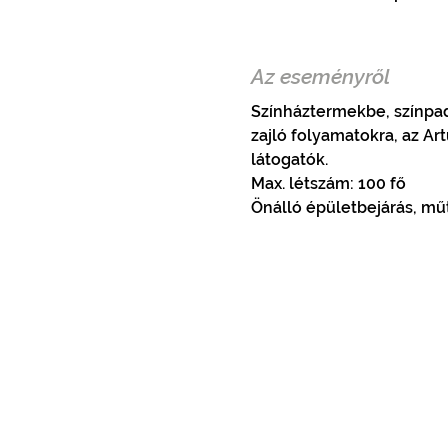
Az eseményről
Színháztermekbe, színpad
zajló folyamatokra, az A
látogatók. 
Max. létszám: 100 fő
Önálló épületbejárás, m