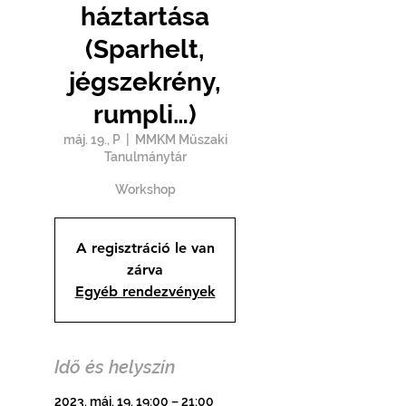
háztartása
(Sparhelt,
jégszekrény,
rumpli…)
máj. 19., P
  |  
MMKM Műszaki
Tanulmánytár
Workshop
A regisztráció le van
zárva
Egyéb rendezvények
Idő és helyszín
2023. máj. 19. 19:00 – 21:00