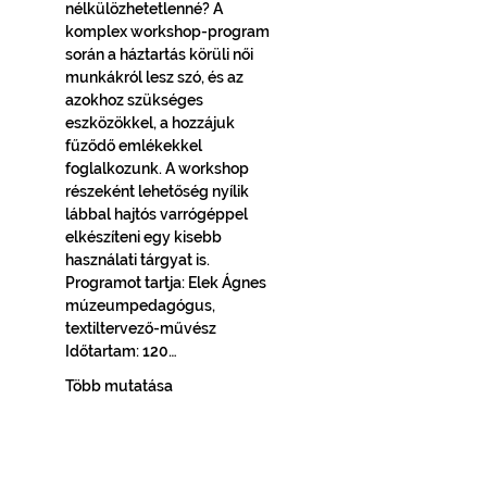
nélkülözhetetlenné? A 
komplex workshop-program 
során a háztartás körüli női 
munkákról lesz szó, és az 
azokhoz szükséges 
eszközökkel, a hozzájuk 
fűződő emlékekkel 
foglalkozunk. A workshop 
részeként lehetőség nyílik 
lábbal hajtós varrógéppel 
elkészíteni egy kisebb 
használati tárgyat is.
Programot tartja: Elek Ágnes 
múzeumpedagógus, 
textiltervező-művész
Időtartam: 120…
Több mutatása