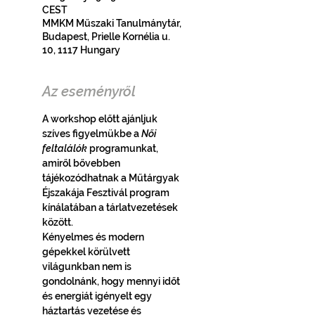
CEST
MMKM Műszaki Tanulmánytár,
Budapest, Prielle Kornélia u.
10, 1117 Hungary
Az eseményről
A workshop előtt ajánljuk 
szíves figyelmükbe a 
Női 
feltalálók
programunkat, 
amiről bővebben 
tájékozódhatnak a Műtárgyak 
Éjszakája Fesztivál program 
kínálatában a tárlatvezetések 
között.
Kényelmes és modern 
gépekkel körülvett 
világunkban nem is 
gondolnánk, hogy mennyi időt 
és energiát igényelt egy 
háztartás vezetése és 