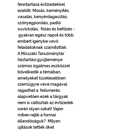
fenntartása évtizedekkel 
ezelőtt. Mosás, keményítés, 
vasalás, kenyérdagasztás, 
szőnyegporolás, padló 
suvickolás,  főzés és befőzés - 
 gyakran egész napot és több 
embert igénybe vevő 
feladatoknak számítottak.
A Műszaki Tanulmánytár 
háztartási gyűjteménye 
számos izgalmas eszközzel 
bővelkedik a témában, 
amelyeket tüzetesebben 
szemügyre véve magával 
ragadhat a  felismerés: 
alapvetően ezek a tárgyak 
nem is változtak az évtizedek 
során olyan sokat! Vajon 
miben rejlik a formai 
állandóságuk?  Milyen 
újítások tették őket 