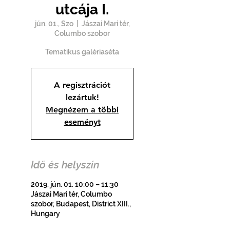
utcája I.
jún. 01., Szo
  |  
Jászai Mari tér,
Columbo szobor
Tematikus galériaséta
A regisztrációt
lezártuk!
Megnézem a többi
eseményt
Idő és helyszín
2019. jún. 01. 10:00 – 11:30
Jászai Mari tér, Columbo
szobor, Budapest, District XIII.,
Hungary