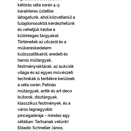
kétórás séta során 4-5 
karakteres üzletbe 
látogatunk, ahol közvetlenül a 
tulajdonosoktól kérdezhetünk 
és vehetjük kézbe a 
különleges tárgyakat. 
Történetek az utcáról és a 
műkereskedelem 
kulisszatitkairól, eredeti és 
hamis műtárgyak, 
festményraktárak, az aukciók 
világa és az egyes művészeti 
technikák is terítékre kerülnek 
a séta során. Patinás 
műtárgyak, antik és art deco 
bútorok, dísztárgyak, 
klasszikus festmények, és a 
város legnagyobb 
pincegalérája – mindez egy 
sétában. Tartsanak velünk!
Előadó: Schneller János, 