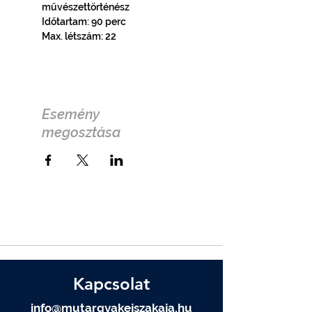
művészettörténész
Időtartam: 90 perc
Max. létszám: 22
Esemény
megosztása
Kapcsolat
info@mutargyakejszakaja.hu