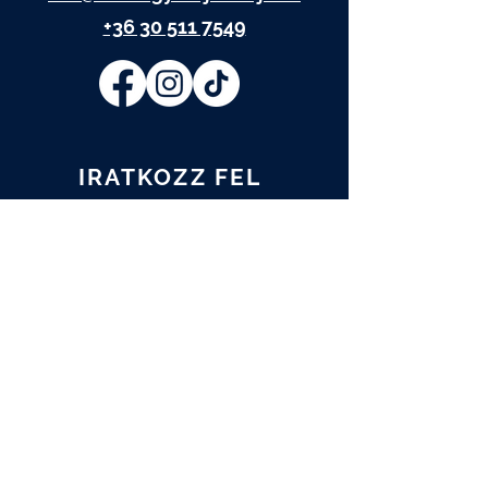
+36 30 511 7549
IRATKOZZ FEL
Elolvastam és elfogadom az
Adatkezelési tájékoztatót.
Adatkezelési tájékoztató
FELIRATKOZOM
A műtárgy.com hírlevelére is
feliratkozom.