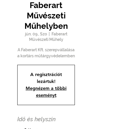
Faberart
Művészeti
Műhelyben
jún. 09., Szo
  |  
Faberart
Művészeti Műhely
A Faberart Kft. szerepvállalása
a kortárs műtárgyvédelemben
A regisztrációt
lezártuk!
Megnézem a többi
eseményt
Idő és helyszín