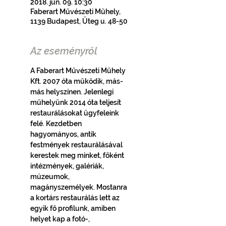
2018. jún. 09. 10:30
Faberart Művészeti Műhely,
1139 Budapest, Üteg u. 48-50
Az eseményről
A Faberart Művészeti Műhely 
Kft. 2007 óta működik, más-
más helyszínen. Jelenlegi 
műhelyünk 2014 óta teljesít 
restaurálásokat ügyfeleink 
felé. Kezdetben 
hagyományos, antik 
festmények restaurálásával 
kerestek meg minket, főként 
intézmények, galériák, 
múzeumok, 
magányszemélyek. Mostanra 
a kortárs restaurálás lett az 
egyik fő profilunk, amiben 
helyet kap a fotó-, 