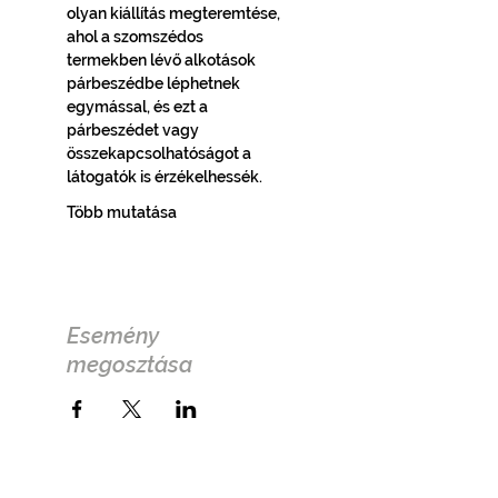
olyan kiállítás megteremtése, 
ahol a szomszédos 
termekben lévő alkotások 
párbeszédbe léphetnek 
egymással, és ezt a 
párbeszédet vagy 
összekapcsolhatóságot a 
látogatók is érzékelhessék.
Több mutatása
Esemény
megosztása