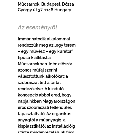
Műcsarnok, Budapest, Dózsa
György út 37, 1146 Hungary
Az eseményről
Immár hatodik alkalommal 
rendezzük meg az „egy terem 
– egy művész – egy kurátor” 
típusú kiállítást a 
Műcsarnokban. Idén először 
azonos műfaj szerint 
választottunk alkotókat: a 
szobrászat lett a tárlat 
rendező elve. A kiinduló 
koncepció abból ered, hogy 
napjainkban Magyarországon 
erős szobrászati fellendülés 
tapasztalható. Az organikus 
anyagtól a műanyagig, a 
kisplasztikától az installációig 
szinte mindenre találunk friss 