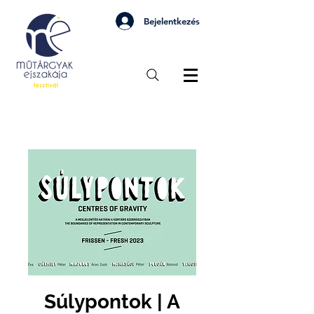
Bejelentkezés
Súlypontok | A