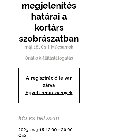
megjelenítés
határai a
kortárs
szobrászatban
máj. 18., Cs
  |  
Műcsarnok
Önálló kiállításlátogatás
A regisztráció le van
zárva
Egyéb rendezvények
Idő és helyszín
2023. máj. 18. 12:00 – 20:00
CEST