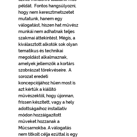
példát.  Fontos hangsúlyozni, 
hogy nem keresztmetszetet 
mutatunk, hanem egy 
válogatást, hiszen hat művész 
munkái nem adhatnak teljes 
szakmai áttekintést. Mégis, a 
kiválasztott alkotók sok olyan 
tematikus és technikai 
megoldást alkalmaznak, 
amelyek jellemzők a kortárs 
szobrászat törekvéseire.  A 
sorozat eredeti 
koncepciójához hűen most is 
azt kértük a kiállító 
művészektől, hogy újonnan, 
frissen készített, vagy a hely 
adottságaihoz installatív 
módon hozzáigazított 
műveket hozzanak a 
Műcsarnokba. A válogatás 
nem titkolt célja ezúttal is egy 