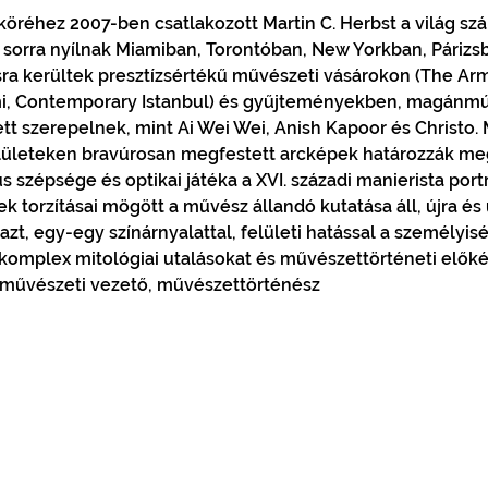
öréhez 2007-ben csatlakozott Martin C. Herbst a világ szá
i sorra nyílnak Miamiban, Torontóban, New Yorkban, Párizs
ásra kerültek presztízsértékű művészeti vásárokon (The Ar
i, Contemporary Istanbul) és gyűjteményekben, magánm
tt szerepelnek, mint Ai Wei Wei, Anish Kapoor és Christo.
ületeken bravúrosan megfestett arcképek határozzák meg
s szépsége és optikai játéka a XVI. századi manierista portr
k torzításai mögött a művész állandó kutatása áll, újra és
azt, egy-egy színárnyalattal, felületi hatással a személy
, művészeti vezető, művészettörténész