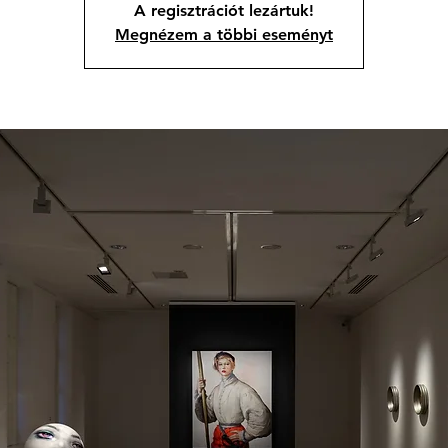
A regisztrációt lezártuk!
Megnézem a többi eseményt