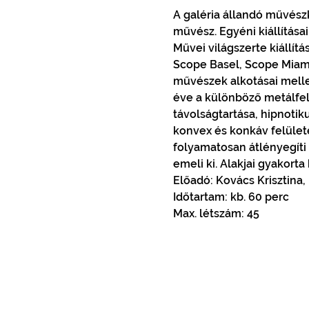
A galéria állandó művészk
művész. Egyéni kiállítása
Művei világszerte kiállít
Scope Basel, Scope Miam
művészek alkotásai melle
éve a különböző metálfel
távolságtartása, hipnotiku
konvex és konkáv felülete
folyamatosan átlényegíti 
Előadó: Kovács Krisztina
Időtartam: kb. 60 perc
Max. létszám: 45