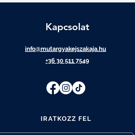
Kapcsolat
info@mutargyakejszakaja.hu
+36 30 511 7549
IRATKOZZ FEL