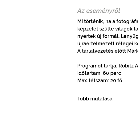
Az eseményről
Mi történik, ha a fotográf
képzelet szülte világok t
nyertek új formát. Lenyűg
újraértelmezett rétegei k
A tárlatvezetés előtt Már
Programot tartja: Robitz 
Időtartam: 60 perc
Max. létszám: 20 fő
Több mutatása