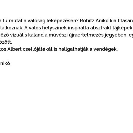
ia túlmutat a valóság leképezésén? Robitz Anikó kiállításán
alálkoznak. A valós helyszínek inspirálta absztrakt tájképe
öző vizuális kaland a művészi újraértelmezés jegyében, eg
özött.
kos Albert csellójátékát is hallgathatják a vendégek.
Anikó