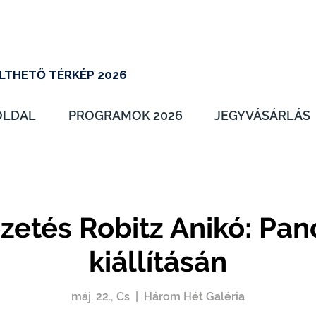
LTHETŐ TÉRKÉP 2026
OLDAL
PROGRAMOK 2026
JEGYVÁSÁRLÁS
ezetés Robitz Anikó: Pan
kiállításán
máj. 22., Cs
  |  
Három Hét Galéria