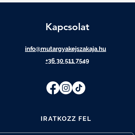
Kapcsolat
info@mutargyakejszakaja.hu
+36 30 511 7549
IRATKOZZ FEL