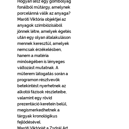
Hogyan lesz egy gombolyag 
fonálból műtárgy, amelynek 
porcelánná válik az anyaga? 
Maróti Viktória objektjei az 
anyagok szimbiózisából 
jönnek létre, amelyek égetés 
után egy olyan átalakuláson 
mennek keresztül, amelyek 
nemcsak érzékelésben, 
hanem a matéria 
minőségében is lényeges 
változást mutatnak. A 
műterem látogatás során a 
programon résztvevők 
betekintést nyerhetnek az 
alkotói fázisok részleteibe, 
valamint egy rövid 
prezentáció keretein belül, 
megismerkedhetnek a 
tárgyak kronológikus 
fejlődésével.
Maróti Viktóriát a Zsdrál Art 