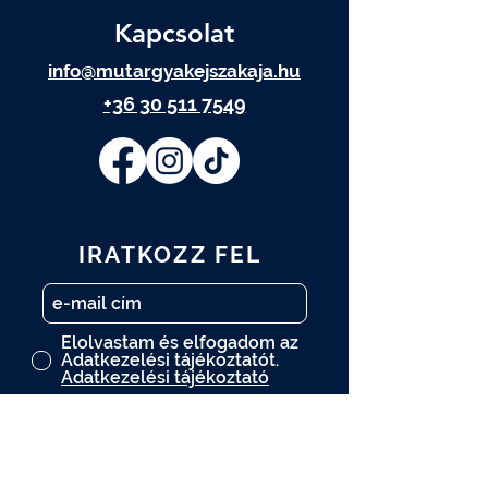
Kapcsolat
info@mutargyakejszakaja.hu
+36 30 511 7549
IRATKOZZ FEL
Elolvastam és elfogadom az
Adatkezelési tájékoztatót.
Adatkezelési tájékoztató
FELIRATKOZOM
A műtárgy.com hírlevelére is