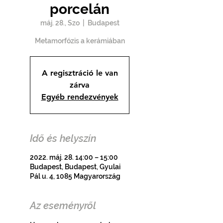
porcelán
máj. 28., Szo
  |  
Budapest
Metamorfózis a kerámiában
A regisztráció le van
zárva
Egyéb rendezvények
Idő és helyszín
2022. máj. 28. 14:00 – 15:00
Budapest, Budapest, Gyulai
Pál u. 4, 1085 Magyarország
Az eseményről