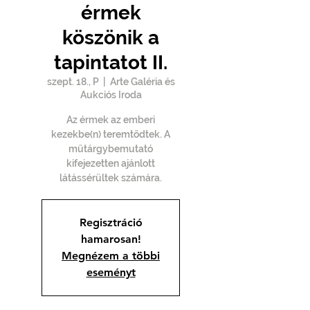
érmek
köszönik a
tapintatot II.
szept. 18., P
  |  
Arte Galéria és
Aukciós Iroda
Az érmek az emberi
kezekbe(n) teremtődtek. A
műtárgybemutató
kifejezetten ajánlott
látássérültek számára.
Regisztráció
hamarosan!
Megnézem a többi
eseményt