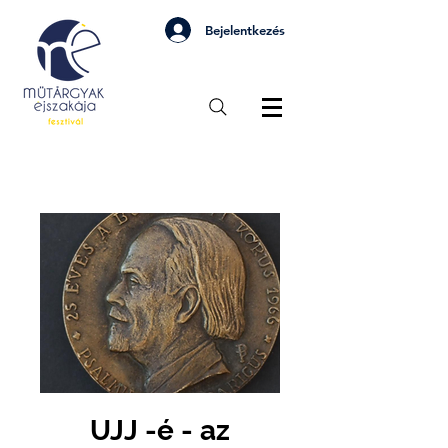
Bejelentkezés
UJJ -é - az